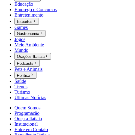
Educação
Emprego e Concursos
Entretenimento
Esportes
Games
Gastronomia
Jogos
Meio Ambiente
Mundo
Orações Itatiaia
Podcasts
Pets e Animais
Política
Saúde
Trends
Turismo
Últimas Notícias
Quem Somos
Programação
Ouça a Itatiaia
Institucional
Entre em Contato
Expediente Itatiaia