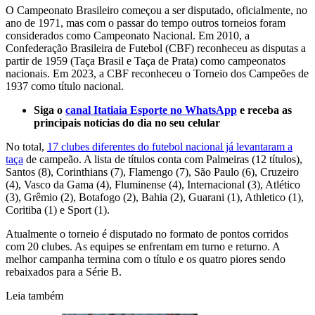
O Campeonato Brasileiro começou a ser disputado, oficialmente, no
ano de 1971, mas com o passar do tempo outros torneios foram
considerados como Campeonato Nacional. Em 2010, a
Confederação Brasileira de Futebol (CBF) reconheceu as disputas a
partir de 1959 (Taça Brasil e Taça de Prata) como campeonatos
nacionais. Em 2023, a CBF reconheceu o Torneio dos Campeões de
1937 como título nacional.
Siga o
canal Itatiaia Esporte no WhatsApp
e receba as
principais notícias do dia no seu celular
No total,
17 clubes diferentes do futebol nacional já levantaram a
taça
de campeão. A lista de títulos conta com Palmeiras (12 títulos),
Santos (8), Corinthians (7), Flamengo (7), São Paulo (6), Cruzeiro
(4), Vasco da Gama (4), Fluminense (4), Internacional (3), Atlético
(3), Grêmio (2), Botafogo (2), Bahia (2), Guarani (1), Athletico (1),
Coritiba (1) e Sport (1).
Atualmente o torneio é disputado no formato de pontos corridos
com 20 clubes. As equipes se enfrentam em turno e returno. A
melhor campanha termina com o título e os quatro piores sendo
rebaixados para a Série B.
Leia também