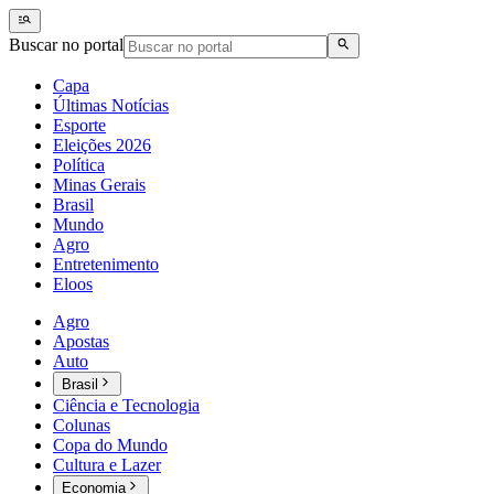
Buscar no portal
Capa
Últimas Notícias
Esporte
Eleições 2026
Política
Minas Gerais
Brasil
Mundo
Agro
Entretenimento
Eloos
Agro
Apostas
Auto
Brasil
Ciência e Tecnologia
Colunas
Copa do Mundo
Cultura e Lazer
Economia