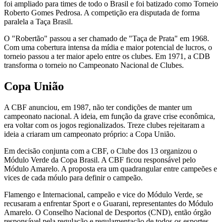
foi ampliado para times de todo o Brasil e foi batizado como Torneio
Roberto Gomes Pedrosa. A competição era disputada de forma
paralela a Taça Brasil.
O "Robertão" passou a ser chamado de "Taça de Prata" em 1968.
Com uma cobertura intensa da mídia e maior potencial de lucros, o
torneio passou a ter maior apelo entre os clubes. Em 1971, a CDB
transforma o torneio no Campeonato Nacional de Clubes.
Copa União
A CBF anunciou, em 1987, não ter condições de manter um
campeonato nacional. A ideia, em função da grave crise econômica,
era voltar com os jogos regionalizados. Treze clubes rejeitaram a
ideia a criaram um campeonato próprio: a Copa União.
Em decisão conjunta com a CBF, o Clube dos 13 organizou o
Módulo Verde da Copa Brasil. A CBF ficou responsável pelo
Módulo Amarelo. A proposta era um quadrangular entre campeões e
vices de cada móulo para definir o campeão.
Flamengo e Internacional, campeão e vice do Módulo Verde, se
recusaram a enfrentar Sport e o Guarani, representantes do Módulo
Amarelo. O Conselho Nacional de Desportos (CND), então órgão
responsável pela regulação e regulamentação de todos os esportes,