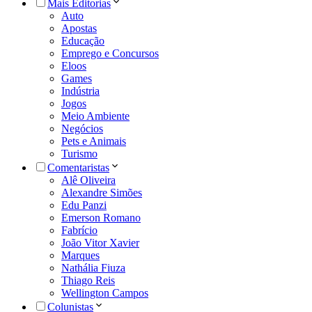
Mais Editorias
Auto
Apostas
Educação
Emprego e Concursos
Eloos
Games
Indústria
Jogos
Meio Ambiente
Negócios
Pets e Animais
Turismo
Comentaristas
Alê Oliveira
Alexandre Simões
Edu Panzi
Emerson Romano
Fabrício
João Vitor Xavier
Marques
Nathália Fiuza
Thiago Reis
Wellington Campos
Colunistas