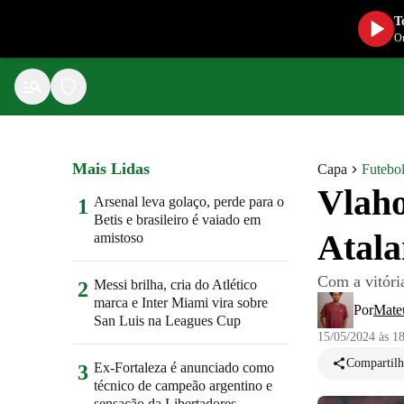
T
Ou
Mais Lidas
Capa
Futebol
Vlaho
Arsenal leva golaço, perde para o
1
Betis e brasileiro é vaiado em
Atala
amistoso
Com a vitória
Messi brilha, cria do Atlético
2
marca e Inter Miami vira sobre
Por
Mate
San Luis na Leagues Cup
15/05/2024 às 1
Compartilh
Ex-Fortaleza é anunciado como
3
técnico de campeão argentino e
sensação da Libertadores