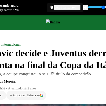
ocando agora!
Belo Horizonte
ça ao vivo
/
24h
 Internacional
vic decide e Juventus der
nta na final da Copa da Itá
, a equipe conquistou o seu 15º título da competição
us Moreira
8h02
•
Atualizado
há 2 anos
ar
Adicionar Itatiaia ao