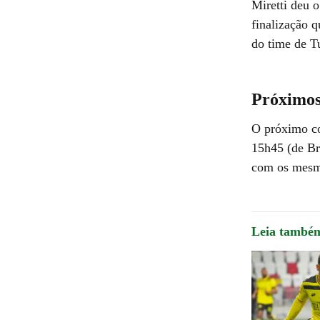
Miretti deu 
finalização q
do time de T
Próximos
O próximo co
15h45 (de Bra
com os mesmo
Leia també