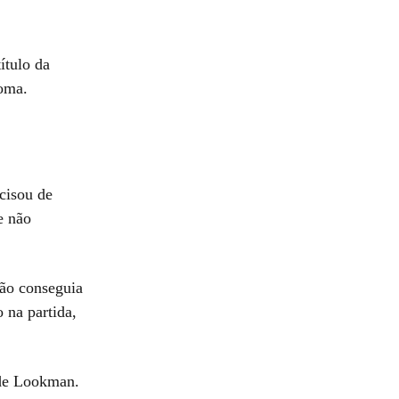
ítulo da
Roma.
ecisou de
e não
não conseguia
 na partida,
 de Lookman.