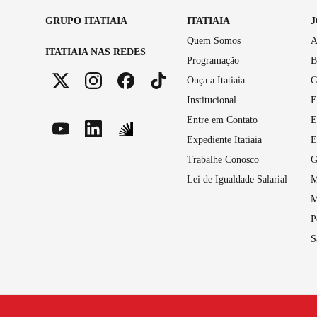
GRUPO ITATIAIA
ITATIAIA
Quem Somos
A
ITATIAIA NAS REDES
Programação
B
Ouça a Itatiaia
C
Institucional
E
Entre em Contato
E
Expediente Itatiaia
E
Trabalhe Conosco
G
Lei de Igualdade Salarial
M
M
P
S