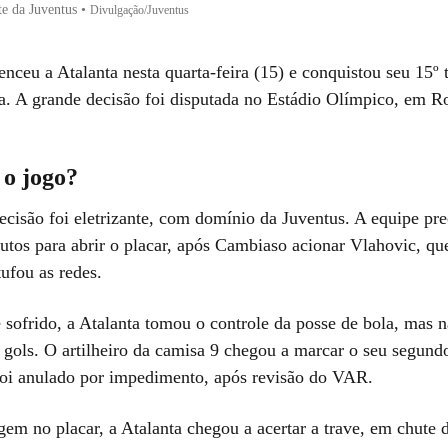
te da Juventus
•
Divulgação/Juventus
nceu a Atalanta nesta quarta-feira (15) e conquistou seu 15º t
ia. A grande decisão foi disputada no Estádio Olímpico, em 
 o jogo?
ecisão foi eletrizante, com domínio da Juventus. A equipe pr
utos para abrir o placar, após Cambiaso acionar Vlahovic, qu
ufou as redes.
sofrido, a Atalanta tomou o controle da posse de bola, mas 
 gols. O artilheiro da camisa 9 chegou a marcar o seu segundo
foi anulado por impedimento, após revisão do VAR.
em no placar, a Atalanta chegou a acertar a trave, em chute