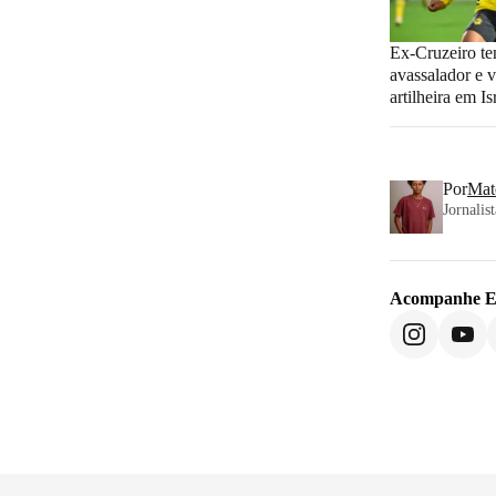
Ex-Cruzeiro te
avassalador e v
artilheira em Is
Por
Mat
Jornalis
Acompanhe
E