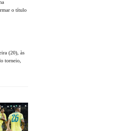
ma
rmar o título
ra (20), às
o torneio,