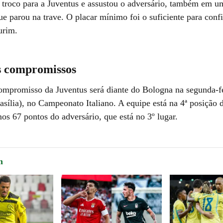
o troco para a Juventus e assustou o adversário, também em u
ue parou na trave. O placar mínimo foi o suficiente para confi
urim.
 compromissos
mpromisso da Juventus será diante do Bologna na segunda-fei
sília), no Campeonato Italiano. A equipe está na 4ª posição d
s 67 pontos do adversário, que está no 3º lugar.
m