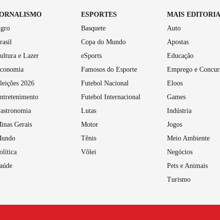
JORNALISMO
ESPORTES
MAIS EDITORI
gro
Basquete
Auto
rasil
Copa do Mundo
Apostas
ultura e Lazer
eSports
Educação
conomia
Famosos do Esporte
Emprego e Concur
leições 2026
Futebol Nacional
Eloos
ntretenimento
Futebol Internacional
Games
astronomia
Lutas
Indústria
inas Gerais
Motor
Jogos
undo
Tênis
Meio Ambiente
olítica
Vôlei
Negócios
aúde
Pets e Animais
Turismo