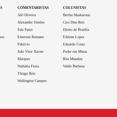
AS
COMENTARISTAS
COLUNISTAS
Alê Oliveira
Bertha Maakaroun
Alexandre Simões
Ciro Dias Reis
Edu Panzi
Direto de Brasília
sos
Emerson Romano
Edilene Lopes
Fabrício
Eduardo Costa
João Vitor Xavier
Poder em Minas
Marques
Rita Mundim
Nathália Fiuza
Valdir Barbosa
Thiago Reis
Wellington Campos