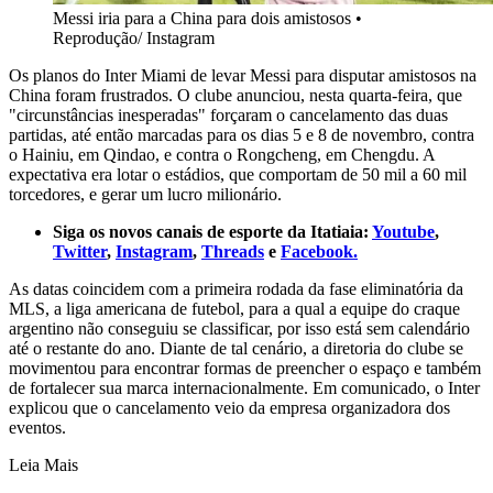
Messi iria para a China para dois amistosos
•
Reprodução/ Instagram
Os planos do Inter Miami de levar Messi para disputar amistosos na
China foram frustrados. O clube anunciou, nesta quarta-feira, que
"circunstâncias inesperadas" forçaram o cancelamento das duas
partidas, até então marcadas para os dias 5 e 8 de novembro, contra
o Hainiu, em Qindao, e contra o Rongcheng, em Chengdu. A
expectativa era lotar o estádios, que comportam de 50 mil a 60 mil
torcedores, e gerar um lucro milionário.
Siga os novos canais de esporte da Itatiaia:
Youtube
,
Twitter
,
Instagram
,
Threads
e
Facebook.
As datas coincidem com a primeira rodada da fase eliminatória da
MLS, a liga americana de futebol, para a qual a equipe do craque
argentino não conseguiu se classificar, por isso está sem calendário
até o restante do ano. Diante de tal cenário, a diretoria do clube se
movimentou para encontrar formas de preencher o espaço e também
de fortalecer sua marca internacionalmente. Em comunicado, o Inter
explicou que o cancelamento veio da empresa organizadora dos
eventos.
Leia Mais