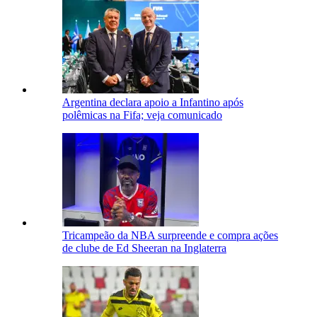
Argentina declara apoio a Infantino após
polêmicas na Fifa; veja comunicado
Tricampeão da NBA surpreende e compra ações
de clube de Ed Sheeran na Inglaterra