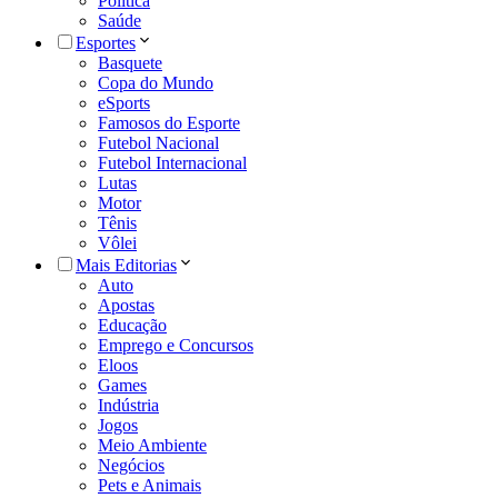
Política
Saúde
Esportes
Basquete
Copa do Mundo
eSports
Famosos do Esporte
Futebol Nacional
Futebol Internacional
Lutas
Motor
Tênis
Vôlei
Mais Editorias
Auto
Apostas
Educação
Emprego e Concursos
Eloos
Games
Indústria
Jogos
Meio Ambiente
Negócios
Pets e Animais