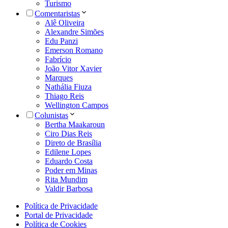
Turismo
Comentaristas
Alê Oliveira
Alexandre Simões
Edu Panzi
Emerson Romano
Fabrício
João Vitor Xavier
Marques
Nathália Fiuza
Thiago Reis
Wellington Campos
Colunistas
Bertha Maakaroun
Ciro Dias Reis
Direto de Brasília
Edilene Lopes
Eduardo Costa
Poder em Minas
Rita Mundim
Valdir Barbosa
Política de Privacidade
Portal de Privacidade
Política de Cookies