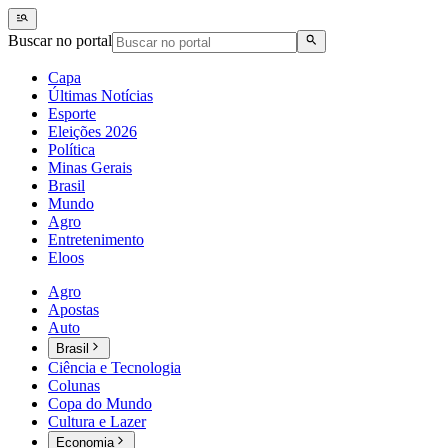
Buscar no portal
Capa
Últimas Notícias
Esporte
Eleições 2026
Política
Minas Gerais
Brasil
Mundo
Agro
Entretenimento
Eloos
Agro
Apostas
Auto
Brasil
Ciência e Tecnologia
Colunas
Copa do Mundo
Cultura e Lazer
Economia