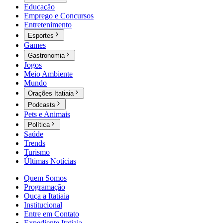
Educação
Emprego e Concursos
Entretenimento
Esportes
Games
Gastronomia
Jogos
Meio Ambiente
Mundo
Orações Itatiaia
Podcasts
Pets e Animais
Política
Saúde
Trends
Turismo
Últimas Notícias
Quem Somos
Programação
Ouça a Itatiaia
Institucional
Entre em Contato
Expediente Itatiaia