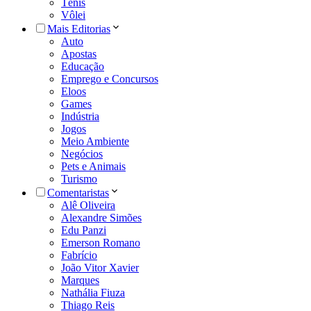
Tênis
Vôlei
Mais Editorias
Auto
Apostas
Educação
Emprego e Concursos
Eloos
Games
Indústria
Jogos
Meio Ambiente
Negócios
Pets e Animais
Turismo
Comentaristas
Alê Oliveira
Alexandre Simões
Edu Panzi
Emerson Romano
Fabrício
João Vitor Xavier
Marques
Nathália Fiuza
Thiago Reis