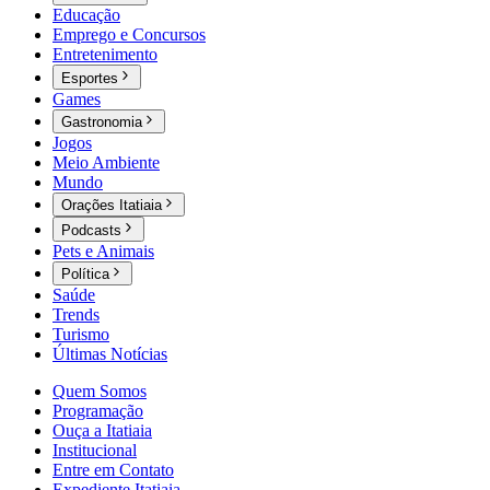
Educação
Emprego e Concursos
Entretenimento
Esportes
Games
Gastronomia
Jogos
Meio Ambiente
Mundo
Orações Itatiaia
Podcasts
Pets e Animais
Política
Saúde
Trends
Turismo
Últimas Notícias
Quem Somos
Programação
Ouça a Itatiaia
Institucional
Entre em Contato
Expediente Itatiaia