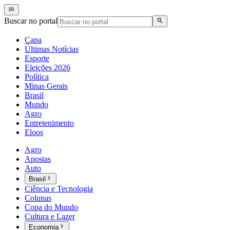
Buscar no portal
Capa
Últimas Notícias
Esporte
Eleições 2026
Política
Minas Gerais
Brasil
Mundo
Agro
Entretenimento
Eloos
Agro
Apostas
Auto
Brasil
Ciência e Tecnologia
Colunas
Copa do Mundo
Cultura e Lazer
Economia