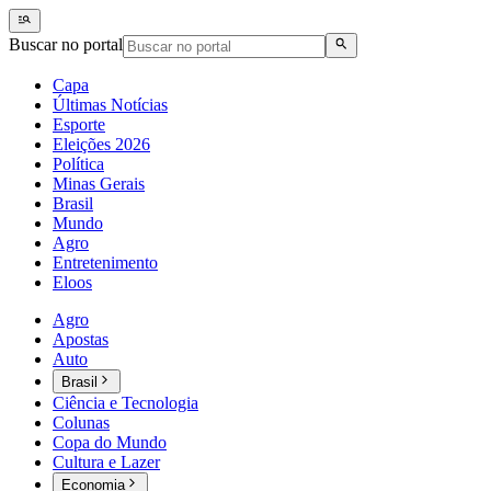
Buscar no portal
Capa
Últimas Notícias
Esporte
Eleições 2026
Política
Minas Gerais
Brasil
Mundo
Agro
Entretenimento
Eloos
Agro
Apostas
Auto
Brasil
Ciência e Tecnologia
Colunas
Copa do Mundo
Cultura e Lazer
Economia