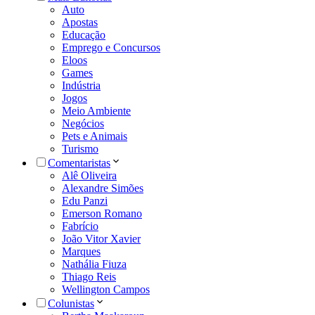
Auto
Apostas
Educação
Emprego e Concursos
Eloos
Games
Indústria
Jogos
Meio Ambiente
Negócios
Pets e Animais
Turismo
Comentaristas
Alê Oliveira
Alexandre Simões
Edu Panzi
Emerson Romano
Fabrício
João Vitor Xavier
Marques
Nathália Fiuza
Thiago Reis
Wellington Campos
Colunistas