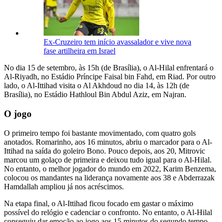
Ex-Cruzeiro tem início avassalador e vive nova
fase artilheira em Israel
No dia 15 de setembro, às 15h (de Brasília), o Al-Hilal enfrentará o
Al-Riyadh, no Estádio Príncipe Faisal bin Fahd, em Riad. Por outro
lado, o Al-Ittihad visita o Al Akhdoud no dia 14, às 12h (de
Brasília), no Estádio Hathloul Bin Abdul Aziz, em Najran.
O jogo
O primeiro tempo foi bastante movimentado, com quatro gols
anotados. Romarinho, aos 16 minutos, abriu o marcador para o Al-
Ittihad na saída do goleiro Bono. Pouco depois, aos 20, Mitrovic
marcou um golaço de primeira e deixou tudo igual para o Al-Hilal.
No entanto, o melhor jogador do mundo em 2022, Karim Benzema,
colocou os mandantes na liderança novamente aos 38 e Abderrazak
Hamdallah ampliou já nos acréscimos.
Na etapa final, o Al-Ittihad ficou focado em gastar o máximo
possível do relógio e cadenciar o confronto. No entanto, o Al-Hilal
conseguiu dar emoção ao jogo aos 15 minutos do segundo tempo