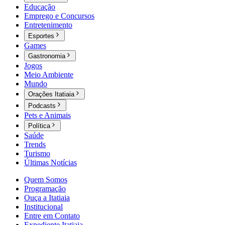
Educação
Emprego e Concursos
Entretenimento
Esportes
Games
Gastronomia
Jogos
Meio Ambiente
Mundo
Orações Itatiaia
Podcasts
Pets e Animais
Política
Saúde
Trends
Turismo
Últimas Notícias
Quem Somos
Programação
Ouça a Itatiaia
Institucional
Entre em Contato
Expediente Itatiaia