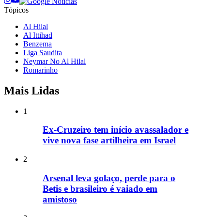
Tópicos
Al Hilal
Al Ittihad
Benzema
Liga Saudita
Neymar No Al Hilal
Romarinho
Mais Lidas
1
Ex-Cruzeiro tem início avassalador e
vive nova fase artilheira em Israel
2
Arsenal leva golaço, perde para o
Betis e brasileiro é vaiado em
amistoso