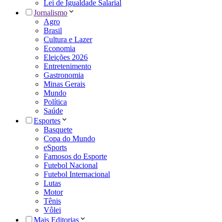
Lei de Igualdade Salarial
Jornalismo
Agro
Brasil
Cultura e Lazer
Economia
Eleições 2026
Entretenimento
Gastronomia
Minas Gerais
Mundo
Política
Saúde
Esportes
Basquete
Copa do Mundo
eSports
Famosos do Esporte
Futebol Nacional
Futebol Internacional
Lutas
Motor
Tênis
Vôlei
Mais Editorias