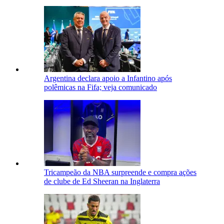
Argentina declara apoio a Infantino após
polêmicas na Fifa; veja comunicado
Tricampeão da NBA surpreende e compra ações
de clube de Ed Sheeran na Inglaterra