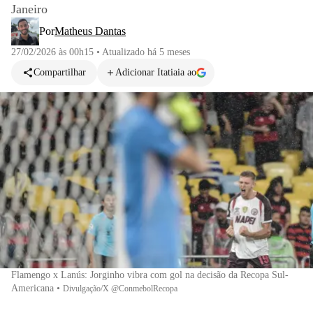
Janeiro
Por
Matheus Dantas
27/02/2026 às 00h15
•
Atualizado
há 5 meses
Compartilhar
Adicionar Itatiaia ao
Flamengo x Lanús: Jorginho vibra com gol na decisão da Recopa Sul-
Americana
•
Divulgação/X @ConmebolRecopa