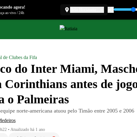
ocando agora!
Belo Horizonte
ça ao vivo
/
24h
l de Clubes da Fifa
co do Inter Miami, Masch
a Corinthians antes de jog
a o Palmeiras
 equipe norte-americana atuou pelo Timão entre 2005 e 2006
Medeiros
9h22
•
Atualizado
há 1 ano