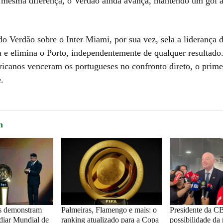
 mesma diferença, o Verdão ainda avança, mantendo um gol 
do Verdão sobre o Inter Miami, por sua vez, sela a liderança 
a e elimina o Porto, independentemente de qualquer resultado
ricanos venceram os portugueses no confronto direto, o primei
.
m
s demonstram
Palmeiras, Flamengo e mais: o
Presidente da C
ediar Mundial de
ranking atualizado para a Copa
possibilidade da 