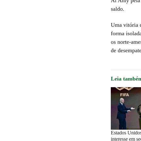
Al Ahly pela
saldo.
Uma vitória 
forma isolad
os norte-ame
de desempate
Leia també
Estados Unido
interesse em s