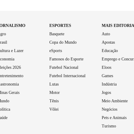
JORNALISMO
ESPORTES
MAIS EDITORI
gro
Basquete
Auto
rasil
Copa do Mundo
Apostas
ultura e Lazer
eSports
Educação
conomia
Famosos do Esporte
Emprego e Concur
leições 2026
Futebol Nacional
Eloos
ntretenimento
Futebol Internacional
Games
astronomia
Lutas
Indústria
inas Gerais
Motor
Jogos
undo
Tênis
Meio Ambiente
olítica
Vôlei
Negócios
aúde
Pets e Animais
Turismo