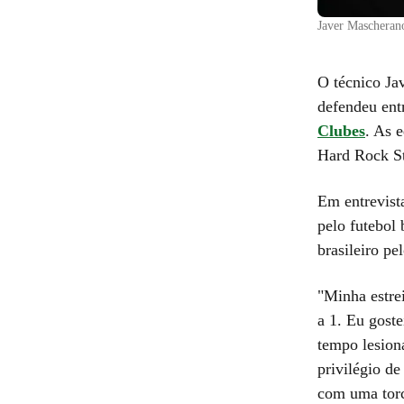
Javer Mascherano
O técnico Ja
defendeu ent
Clubes
. As 
Hard Rock S
Em entrevist
pelo futebol 
brasileiro p
"Minha estre
a 1. Eu gost
tempo lesion
privilégio d
com uma torc