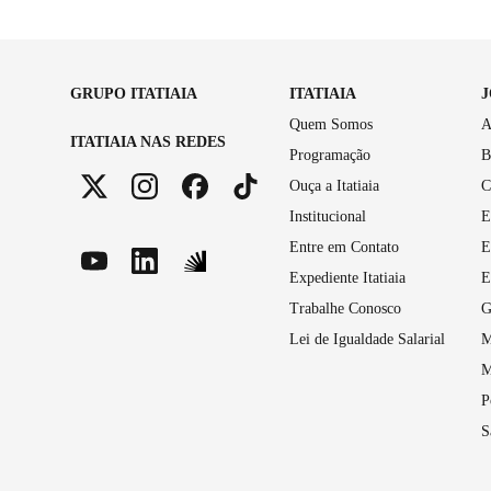
GRUPO ITATIAIA
ITATIAIA
Quem Somos
A
ITATIAIA NAS REDES
Programação
B
Ouça a Itatiaia
C
Institucional
E
Entre em Contato
E
Expediente Itatiaia
E
Trabalhe Conosco
G
Lei de Igualdade Salarial
M
M
P
S