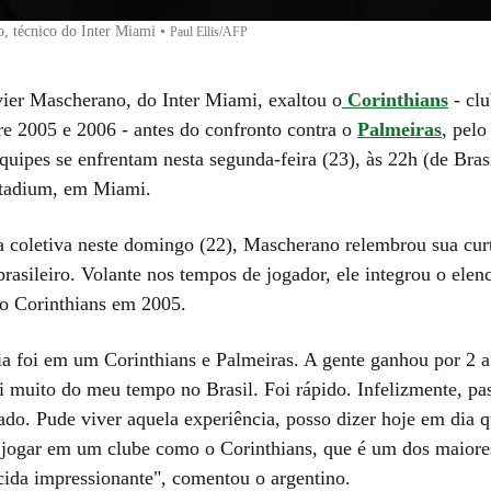
, técnico do Inter Miami
•
Paul Ellis/AFP
vier Mascherano, do Inter Miami, exaltou o
Corinthians
- cl
re 2005 e 2006 - antes do confronto contra o
Palmeiras
, pel
equipes se enfrentam nesta segunda-feira (23), às 22h (de Brasí
tadium, em Miami.
a coletiva neste domingo (22), Mascherano relembrou sua cu
brasileiro. Volante nos tempos de jogador, ele integrou o ele
elo Corinthians em 2005.
ia foi em um Corinthians e Palmeiras. A gente ganhou por 2 a 
ei muito do meu tempo no Brasil. Foi rápido. Infelizmente, pa
ado. Pude viver aquela experiência, posso dizer hoje em dia q
e jogar em um clube como o Corinthians, que é um dos maior
ida impressionante", comentou o argentino.