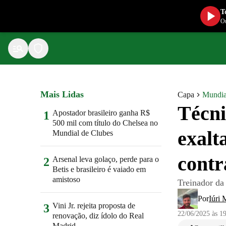
T
Ou
Mais Lidas
Capa
Mundia
Técni
Apostador brasileiro ganha R$
1
500 mil com título do Chelsea no
exalt
Mundial de Clubes
contr
Arsenal leva golaço, perde para o
2
Betis e brasileiro é vaiado em
amistoso
Treinador da
Por
Iúri 
Vini Jr. rejeita proposta de
3
22/06/2025 às 1
renovação, diz ídolo do Real
Madrid