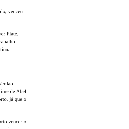
odo, venceu
er Plate,
rabalho
tina.
Verdão
 time de Abel
rto, já que o
orto vencer o