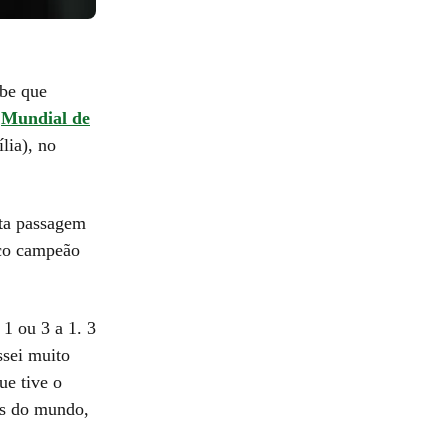
ube que
o
Mundial de
lia), no
rta passagem
nco campeão
1 ou 3 a 1. 3
ssei muito
ue tive o
es do mundo,