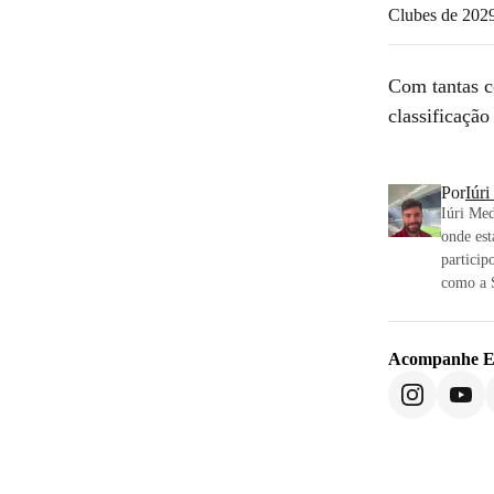
Clubes de 202
Com tantas c
classificaçã
Por
Iúr
Iúri Med
onde est
particip
como a S
Acompanhe
E