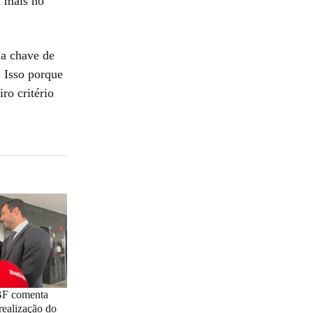
a mais no
da chave de
. Isso porque
ro critério
BF comenta
realização do