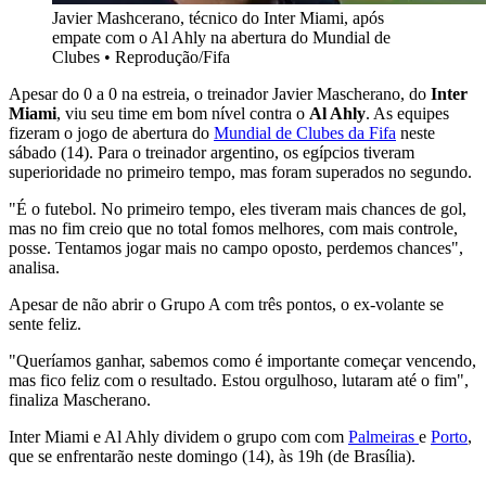
Javier Mashcerano, técnico do Inter Miami, após
empate com o Al Ahly na abertura do Mundial de
Clubes
•
Reprodução/Fifa
Apesar do 0 a 0 na estreia, o treinador Javier Mascherano, do
Inter
Miami
, viu seu time em bom nível contra o
Al Ahly
. As equipes
fizeram o jogo de abertura do
Mundial de Clubes da Fifa
neste
sábado (14). Para o treinador argentino, os egípcios tiveram
superioridade no primeiro tempo, mas foram superados no segundo.
"É o futebol. No primeiro tempo, eles tiveram mais chances de gol,
mas no fim creio que no total fomos melhores, com mais controle,
posse. Tentamos jogar mais no campo oposto, perdemos chances",
analisa.
Apesar de não abrir o Grupo A com três pontos, o ex-volante se
sente feliz.
"Queríamos ganhar, sabemos como é importante começar vencendo,
mas fico feliz com o resultado. Estou orgulhoso, lutaram até o fim",
finaliza Mascherano.
Inter Miami e Al Ahly dividem o grupo com com
Palmeiras
e
Porto
,
que se enfrentarão neste domingo (14), às 19h (de Brasília).