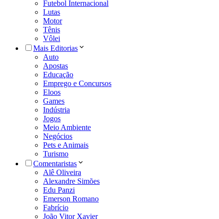
Futebol Internacional
Lutas
Motor
Tênis
Vôlei
Mais Editorias
Auto
Apostas
Educação
Emprego e Concursos
Eloos
Games
Indústria
Jogos
Meio Ambiente
Negócios
Pets e Animais
Turismo
Comentaristas
Alê Oliveira
Alexandre Simões
Edu Panzi
Emerson Romano
Fabrício
João Vitor Xavier