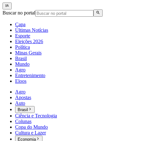
Buscar no portal
Capa
Últimas Notícias
Esporte
Eleições 2026
Política
Minas Gerais
Brasil
Mundo
Agro
Entretenimento
Eloos
Agro
Apostas
Auto
Brasil
Ciência e Tecnologia
Colunas
Copa do Mundo
Cultura e Lazer
Economia