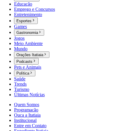
Educação
Emprego e Concursos
Entretenimento
Esportes
Games
Gastronomia
Jogos
Meio Ambiente
Mundo
Orações Itatiaia
Podcasts
Pets e Animais
Política
Saúde
Trends
Turismo
Últimas Notícias
Quem Somos
Programação
Ouça a Itatiaia
Institucional
Entre em Contato
Expediente Itatiaia