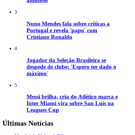
amistoso
3
Nuno Mendes fala sobre críticas a
Portugal e revela 'papo' com
Cristiano Ronaldo
4
Jogador da Seleção Brasileira se
despede de clube: 'Espero ter dado o
máximo'
5
Messi brilha, cria do Atlético marca e
Inter Miami vira sobre San Luis na
Leagues Cup
Últimas Notícias