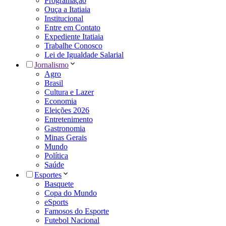
Programação
Ouça a Itatiaia
Institucional
Entre em Contato
Expediente Itatiaia
Trabalhe Conosco
Lei de Igualdade Salarial
Jornalismo
Agro
Brasil
Cultura e Lazer
Economia
Eleições 2026
Entretenimento
Gastronomia
Minas Gerais
Mundo
Política
Saúde
Esportes
Basquete
Copa do Mundo
eSports
Famosos do Esporte
Futebol Nacional