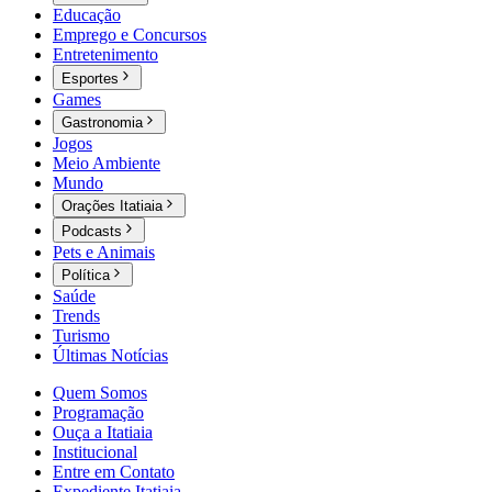
Educação
Emprego e Concursos
Entretenimento
Esportes
Games
Gastronomia
Jogos
Meio Ambiente
Mundo
Orações Itatiaia
Podcasts
Pets e Animais
Política
Saúde
Trends
Turismo
Últimas Notícias
Quem Somos
Programação
Ouça a Itatiaia
Institucional
Entre em Contato
Expediente Itatiaia