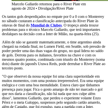
Marcelo Gallardo retornou para o River Plate em
agosto de 2024
•
Divulgação/River Plate
Os tantos gols desperdiçados no empate por 0 a 0 com o Monterrey
no sábado custaram a classificação antecipada do River Plate às
oitavas de final do
Mundial de Clubes
. O tropeço ainda trouxe
problemas para o técnico Marcelo Gallardo, que terá importantes
desfalques na decisão com a Inter de Milão, na quarta-feira (25).
Além de não se garantir matematicamente, o time argentino ainda
chegará na rodada final, no Lumen Field, em Seattle, sob pressão de
poder perder uma das duas vagas do grupo, no qual lidera no saldo
de gols. Derrota para os italianos, favoritos na chave e com os
mesmos quatro pontos, combinada com triunfo do Monterrey (soma
dois) diante do japonês Urawa Reds, pode derrubar o River Plate ao
terceiro posto.
"O que observei da nossa equipe foi uma clara superioridade em
muitos momentos, com uma postura irrepreensível. Era uma equipe
enérgica e com uma boa mentalidade. Estava claro que tínhamos
presença para jogar. Fica o gosto amargo de não ter marcado o gol
que nos daria a classificação, não há nada que nos culpe além
disso", lamentou Gallardo, que perdeu o experiente volante Enzo
Pérez e o meia Galoppo, suspensos pelo segundo cartão amarelo,
além de Castaño, que foi expulso, para a partida com a Inter.