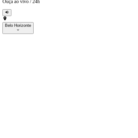
Ouça ao vivo
/
24h
Belo Horizonte