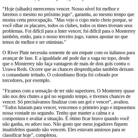
"Hoje (sábado) merecemos vencer. Nosso nível foi melhor e
faremos o mesmo no próximo jogo", garantiu, ao mesmo tempo que
mostra certa preocupação. "Mas vejo o copo meio cheio porque, se
você olhar os placares, todos os clubes, todos os times tiveram seus
problemas. Foi difícil para a Inter vencer, foi difícil para o Monterrey
também, então, para o nosso terceiro jogo, vamos apostar no que
temos de melhor e ser otimistas."
O River Plate necessita somente de um empate com os italianos para
avançar de fase. E a igualdade até pode dar a vaga no topo, desde
que o Monterrey não faça vantagem de mais de dois gols contra o
Urawa Reds. Ocorre que as chances desperdiçadas também deixam
o comandante irritado. O colombiano Borja foi cobrado por
torcedores, por exemplo.
"Ficamos com a sensação de ter sido superiores. O Monterrey quase
não nos deu chutes a gol no segundo tempo, e tivemos chances de
vencer. Só precisávamos finalizar com um gol e vencer", avaliou.
"Todos lutaram para vencer, vencemos o primeiro jogo e impusemos
nossa vontade no segundo. Tenho que manter a calma e a
compostura e avaliar a situação. É ótimo ficar bravo quando você
não ganha, eu adoro isso. Não gosto que meus jogadores fiquem
insatisfeitos quando não vencem. Eles estavam ansiosos para se
classificar hoje", completou.