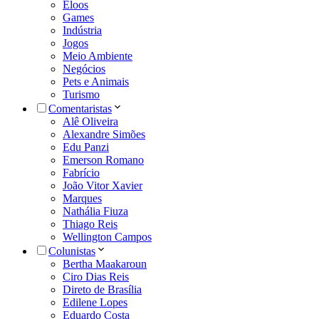
Eloos
Games
Indústria
Jogos
Meio Ambiente
Negócios
Pets e Animais
Turismo
Comentaristas
Alê Oliveira
Alexandre Simões
Edu Panzi
Emerson Romano
Fabrício
João Vitor Xavier
Marques
Nathália Fiuza
Thiago Reis
Wellington Campos
Colunistas
Bertha Maakaroun
Ciro Dias Reis
Direto de Brasília
Edilene Lopes
Eduardo Costa