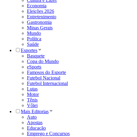
Cultura e Lazer
Economia
Eleições 2026
Entretenimento
Gastronomia
Minas Gerais
Mundo
Política
Saúde
Esportes
Basquete
Copa do Mundo
eSports
Famosos do Esporte
Futebol Nacional
Futebol Internacional
Lutas
Motor
Tênis
Vôlei
Mais Editorias
Auto
Apostas
Educação
Emprego e Concursos