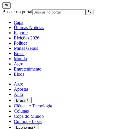
Buscar no portal
Capa
Últimas Notícias
Esporte
Eleições 2026
Política
Minas Gerais
Brasil
Mundo
Agro
Entretenimento
Eloos
Agro
Apostas
Auto
Brasil
Ciência e Tecnologia
Colunas
Copa do Mundo
Cultura e Lazer
Economia