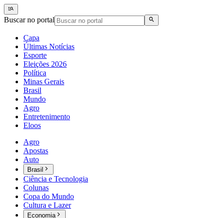
Buscar no portal
Capa
Últimas Notícias
Esporte
Eleições 2026
Política
Minas Gerais
Brasil
Mundo
Agro
Entretenimento
Eloos
Agro
Apostas
Auto
Brasil
Ciência e Tecnologia
Colunas
Copa do Mundo
Cultura e Lazer
Economia