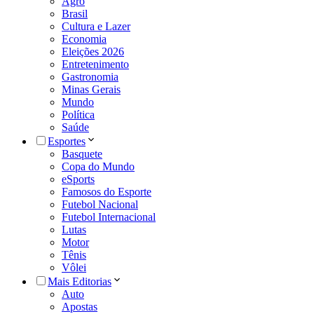
Agro
Brasil
Cultura e Lazer
Economia
Eleições 2026
Entretenimento
Gastronomia
Minas Gerais
Mundo
Política
Saúde
Esportes
Basquete
Copa do Mundo
eSports
Famosos do Esporte
Futebol Nacional
Futebol Internacional
Lutas
Motor
Tênis
Vôlei
Mais Editorias
Auto
Apostas