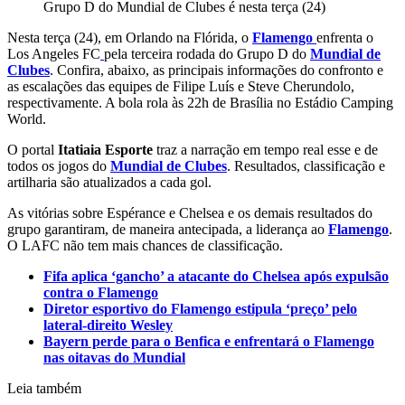
Grupo D do Mundial de Clubes é nesta terça (24)
Nesta terça (24), em Orlando na Flórida, o
Flamengo
enfrenta o
Los Angeles FC
pela terceira rodada do Grupo D do
Mundial de
Clubes
. Confira, abaixo, as principais informações do confronto e
as escalações das equipes de Filipe Luís e Steve Cherundolo,
respectivamente. A bola rola às 22h de Brasília no Estádio Camping
World.
O portal
Itatiaia Esporte
traz a narração em tempo real esse e de
todos os jogos do
Mundial de Clubes
. Resultados, classificação e
artilharia são atualizados a cada gol.
As vitórias sobre Espérance e Chelsea e os demais resultados do
grupo garantiram, de maneira antecipada, a liderança ao
Flamengo
.
O LAFC não tem mais chances de classificação.
Fifa aplica ‘gancho’ a atacante do Chelsea após expulsão
contra o Flamengo
Diretor esportivo do Flamengo estipula ‘preço’ pelo
lateral-direito Wesley
Bayern perde para o Benfica e enfrentará o Flamengo
nas oitavas do Mundial
Leia também