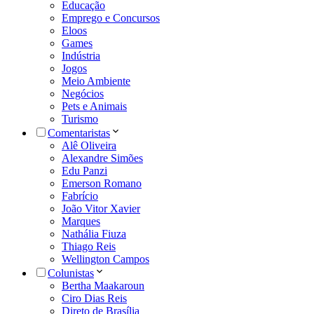
Educação
Emprego e Concursos
Eloos
Games
Indústria
Jogos
Meio Ambiente
Negócios
Pets e Animais
Turismo
Comentaristas
Alê Oliveira
Alexandre Simões
Edu Panzi
Emerson Romano
Fabrício
João Vitor Xavier
Marques
Nathália Fiuza
Thiago Reis
Wellington Campos
Colunistas
Bertha Maakaroun
Ciro Dias Reis
Direto de Brasília