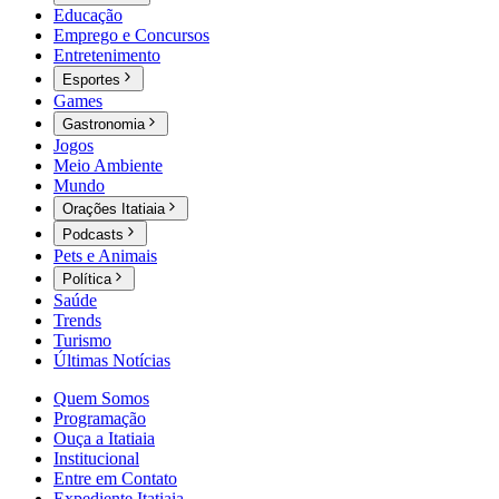
Educação
Emprego e Concursos
Entretenimento
Esportes
Games
Gastronomia
Jogos
Meio Ambiente
Mundo
Orações Itatiaia
Podcasts
Pets e Animais
Política
Saúde
Trends
Turismo
Últimas Notícias
Quem Somos
Programação
Ouça a Itatiaia
Institucional
Entre em Contato
Expediente Itatiaia