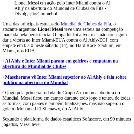
Lionel Messi em ação pelo Inter Miami contra o Al
Ahly na abertura do Mundial de Clubes da Fifa
•
Divulgação/Conmebol
Uma das principais estrelas do
Mundial de Clubes da Fifa
, o
atacante argentino
Lionel Messi
teve uma estreia na competição
marcada pela persistência. O jogador foi ativo, mas não conseguiu
dar a vitória ao Inter Miami-EUA contra o Al Ahly-EGI, com
empate em 0 a 0 neste sábado (14), no Hard Rock Stadium, em
Miami, nos EUA.
+
Al Ahly e Inter Miami param em goleiros e empatam na
abertura do Mundial de Clubes
+
Mascherano vê Inter Miami superior ao Al Ahly e fala sobre
público na abertura do Mundial
O jogo pela primeira rodada do Grupo A marcou a abertura do
Mundial. Messi ficou em campo durante todo jogo e tentou de todas
as formas, com passes e também finalizações, mas não superou o
goleiro Mohamed El Shenawy, do Al Ahly.
Segundo a plataforma de dados estatíticos Sofascore, em 90 minutos
jogados, Messi teve: