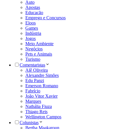
Auto
Apostas
Educação
Emprego e Concursos
Eloos
Games
Indústria
Jogos
Meio Ambiente
Negócios
Pets e Animais
Turismo
Comentaristas
Alê Oliveira
Alexandre Simões
Edu Panzi
Emerson Romano
Fabrício
João Vitor Xavier
Marques
Nathália Fiuza
Thiago Reis
Wellington Campos
Colunistas
Bertha Maakaroun