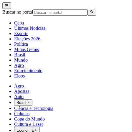
Buscar no portal
Capa
Últimas Notícias
Esporte
Eleições 2026
Política
Minas Gerais
Brasil
Mundo
Agro
Entretenimento
Eloos
Agro
Apostas
Auto
Brasil
Ciência e Tecnologia
Colunas
Copa do Mundo
Cultura e Lazer
Economia