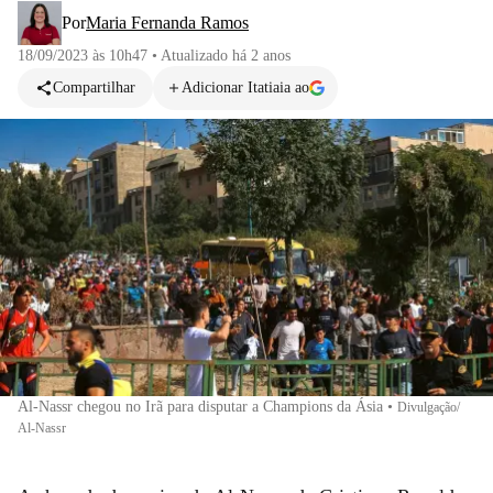
Por
Maria Fernanda Ramos
18/09/2023 às 10h47
•
Atualizado
há 2 anos
Compartilhar
Adicionar Itatiaia ao
Al-Nassr chegou no Irã para disputar a Champions da Ásia
•
Divulgação/
Al-Nassr