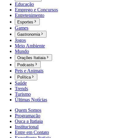
Educação
Emprego e Concursos
Entretenimento
Esportes
Games
Gastronomia
Jogos
Meio Ambiente
Mundo
Orações Itatiaia
Podcasts
Pets e Animais
Política
Saúde
Trends
Turismo
Últimas Notícias
Quem Somos
Programação
Ouça a Itatiaia
Institucional
Entre em Contato
Expediente Itatiaia