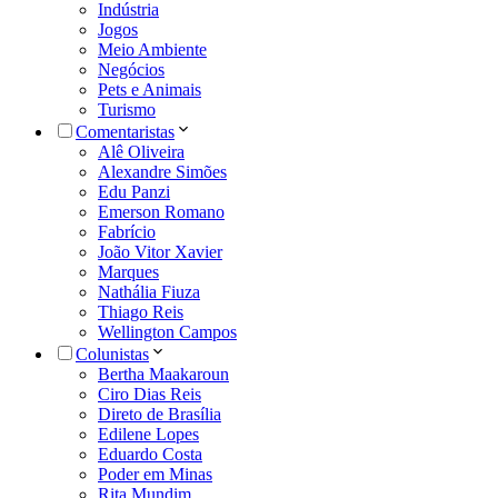
Indústria
Jogos
Meio Ambiente
Negócios
Pets e Animais
Turismo
Comentaristas
Alê Oliveira
Alexandre Simões
Edu Panzi
Emerson Romano
Fabrício
João Vitor Xavier
Marques
Nathália Fiuza
Thiago Reis
Wellington Campos
Colunistas
Bertha Maakaroun
Ciro Dias Reis
Direto de Brasília
Edilene Lopes
Eduardo Costa
Poder em Minas
Rita Mundim