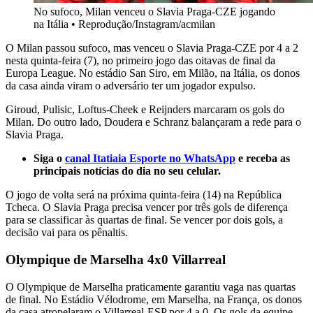
No sufoco, Milan venceu o Slavia Praga-CZE jogando
na Itália
•
Reprodução/Instagram/acmilan
O Milan passou sufoco, mas venceu o Slavia Praga-CZE por 4 a 2
nesta quinta-feira (7), no primeiro jogo das oitavas de final da
Europa League. No estádio San Siro, em Milão, na Itália, os donos
da casa ainda viram o adversário ter um jogador expulso.
Giroud, Pulisic, Loftus-Cheek e Reijnders marcaram os gols do
Milan. Do outro lado, Doudera e Schranz balançaram a rede para o
Slavia Praga.
Siga o
canal Itatiaia Esporte no WhatsApp
e receba as
principais notícias do dia no seu celular.
O jogo de volta será na próxima quinta-feira (14) na República
Tcheca. O Slavia Praga precisa vencer por três gols de diferença
para se classificar às quartas de final. Se vencer por dois gols, a
decisão vai para os pênaltis.
Olympique de Marselha 4x0 Villarreal
O Olympique de Marselha praticamente garantiu vaga nas quartas
de final. No Estádio Vélodrome, em Marselha, na França, os donos
da casa atropelaram o Villarreal-ESP por 4 a 0. Os gols da equipe