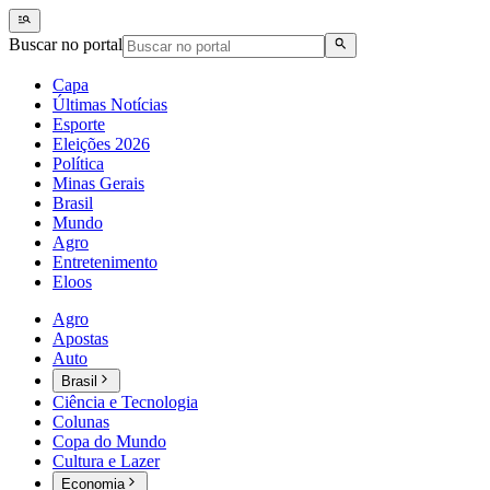
Buscar no portal
Capa
Últimas Notícias
Esporte
Eleições 2026
Política
Minas Gerais
Brasil
Mundo
Agro
Entretenimento
Eloos
Agro
Apostas
Auto
Brasil
Ciência e Tecnologia
Colunas
Copa do Mundo
Cultura e Lazer
Economia