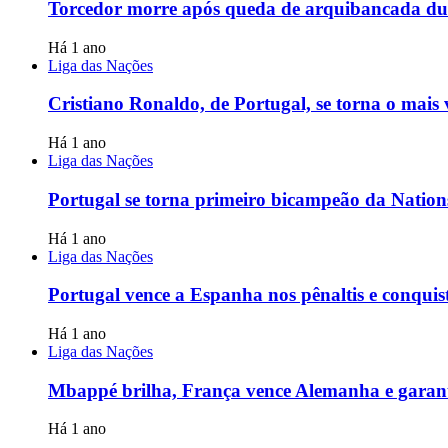
Torcedor morre após queda de arquibancada dur
Há 1 ano
Liga das Nações
Cristiano Ronaldo, de Portugal, se torna o mais
Há 1 ano
Liga das Nações
Portugal se torna primeiro bicampeão da Nations
Há 1 ano
Liga das Nações
Portugal vence a Espanha nos pênaltis e conqui
Há 1 ano
Liga das Nações
Mbappé brilha, França vence Alemanha e garante
Há 1 ano