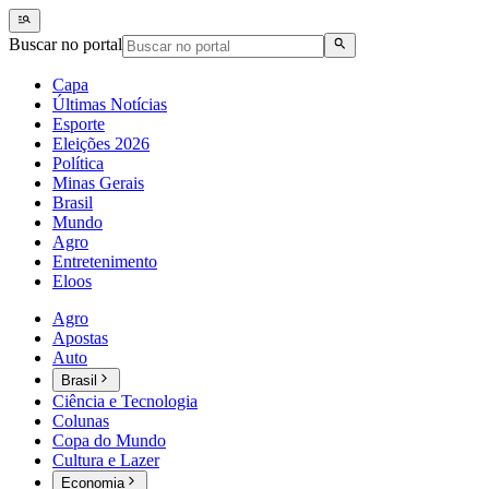
Buscar no portal
Capa
Últimas Notícias
Esporte
Eleições 2026
Política
Minas Gerais
Brasil
Mundo
Agro
Entretenimento
Eloos
Agro
Apostas
Auto
Brasil
Ciência e Tecnologia
Colunas
Copa do Mundo
Cultura e Lazer
Economia