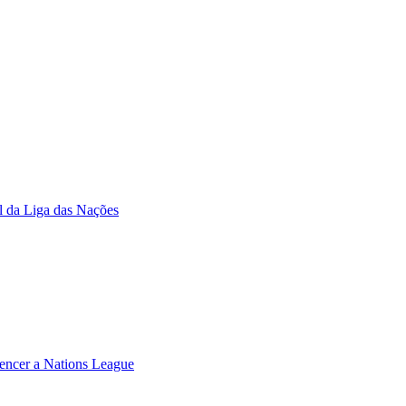
l da Liga das Nações
 vencer a Nations League