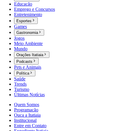
Educação
Emprego e Concursos
Entretenimento
Esportes
Games
Gastronomia
Jogos
Meio Ambiente
Mundo
Orações Itatiaia
Podcasts
Pets e Animais
Política
Saúde
Trends
Turismo
Últimas Notícias
Quem Somos
Programação
Ouça a Itatiaia
Institucional
Entre em Contato
Expediente Itatiaia