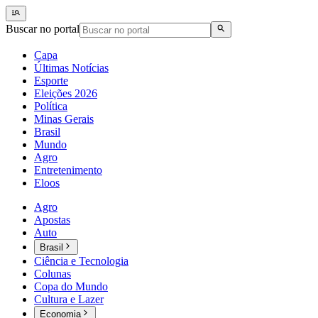
Buscar no portal
Capa
Últimas Notícias
Esporte
Eleições 2026
Política
Minas Gerais
Brasil
Mundo
Agro
Entretenimento
Eloos
Agro
Apostas
Auto
Brasil
Ciência e Tecnologia
Colunas
Copa do Mundo
Cultura e Lazer
Economia