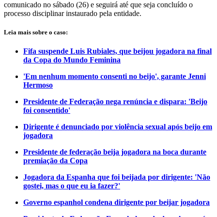
comunicado no sábado (26) e seguirá até que seja concluído o
processo disciplinar instaurado pela entidade.
Leia mais sobre o caso:
Fifa suspende Luis Rubiales, que beijou jogadora na final
da Copa do Mundo Feminina
'Em nenhum momento consenti no beijo', garante Jenni
Hermoso
Presidente de Federação nega renúncia e dispara: 'Beijo
foi consentido'
Dirigente é denunciado por violência sexual após beijo em
jogadora
Presidente de federação beija jogadora na boca durante
premiação da Copa
Jogadora da Espanha que foi beijada por dirigente: 'Não
gostei, mas o que eu ia fazer?'
Governo espanhol condena dirigente por beijar jogadora