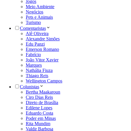
Jogos
Meio Ambiente
Negócios
Pets e Animais
Turismo
Comentaristas
Alê Oliveira
Alexandre Simões
Edu Panzi
Emerson Romano
Fabrício
João Vitor Xavier
Marques
Nathália Fiuza
Thiago Reis
Wellington Campos
Colunistas
Bertha Maakaroun
Ciro Dias Reis
Direto de Brasília
Edilene Lopes
Eduardo Costa
Poder em Minas
Rita Mundim
Valdir Barbosa