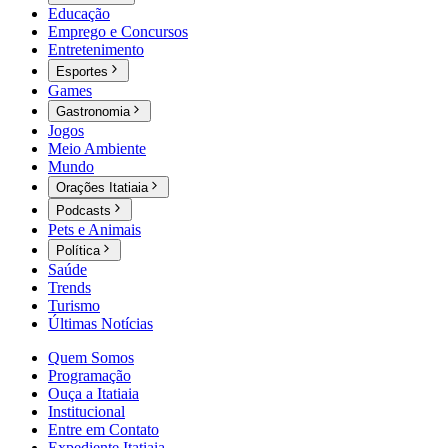
Educação
Emprego e Concursos
Entretenimento
Esportes
Games
Gastronomia
Jogos
Meio Ambiente
Mundo
Orações Itatiaia
Podcasts
Pets e Animais
Política
Saúde
Trends
Turismo
Últimas Notícias
Quem Somos
Programação
Ouça a Itatiaia
Institucional
Entre em Contato
Expediente Itatiaia