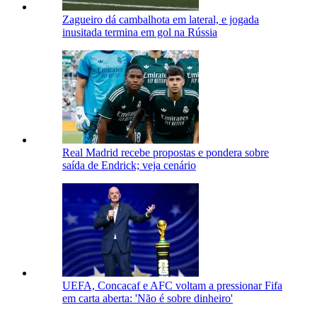
Zagueiro dá cambalhota em lateral, e jogada
inusitada termina em gol na Rússia
Real Madrid recebe propostas e pondera sobre
saída de Endrick; veja cenário
UEFA, Concacaf e AFC voltam a pressionar Fifa
em carta aberta: 'Não é sobre dinheiro'