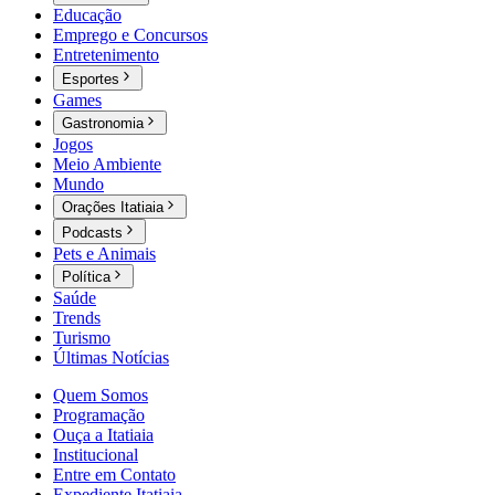
Educação
Emprego e Concursos
Entretenimento
Esportes
Games
Gastronomia
Jogos
Meio Ambiente
Mundo
Orações Itatiaia
Podcasts
Pets e Animais
Política
Saúde
Trends
Turismo
Últimas Notícias
Quem Somos
Programação
Ouça a Itatiaia
Institucional
Entre em Contato
Expediente Itatiaia