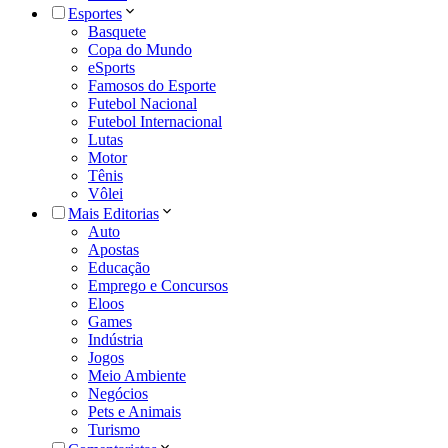
Esportes
Basquete
Copa do Mundo
eSports
Famosos do Esporte
Futebol Nacional
Futebol Internacional
Lutas
Motor
Tênis
Vôlei
Mais Editorias
Auto
Apostas
Educação
Emprego e Concursos
Eloos
Games
Indústria
Jogos
Meio Ambiente
Negócios
Pets e Animais
Turismo