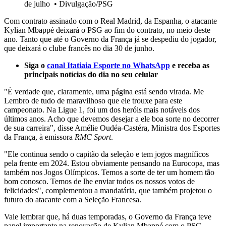
de julho
•
Divulgação/PSG
Com contrato assinado com o Real Madrid, da Espanha, o atacante
Kylian Mbappé deixará o PSG ao fim do contrato, no meio deste
ano. Tanto que até o Governo da França já se despediu do jogador,
que deixará o clube francês no dia 30 de junho.
Siga o
canal Itatiaia Esporte no WhatsApp
e receba as
principais notícias do dia no seu celular
"É verdade que, claramente, uma página está sendo virada. Me
Lembro de tudo de maravilhoso que ele trouxe para este
campeonato. Na Ligue 1, foi um dos heróis mais notáveis dos
últimos anos. Acho que devemos desejar a ele boa sorte no decorrer
de sua carreira", disse Amélie Oudéa-Castéra, Ministra dos Esportes
da França, à emissora
RMC
Sport
.
"Ele continua sendo o capitão da seleção e tem jogos magníficos
pela frente em 2024. Estou obviamente pensando na Eurocopa, mas
também nos Jogos Olímpicos. Temos a sorte de ter um homem tão
bom conosco. Temos de lhe enviar todos os nossos votos de
felicidades", complementou a mandatária, que também projetou o
futuro do atacante com a Seleção Francesa.
Vale lembrar que, há duas temporadas, o Governo da França teve
papel importante na renovação de Kylian Mbappé com o PSG.