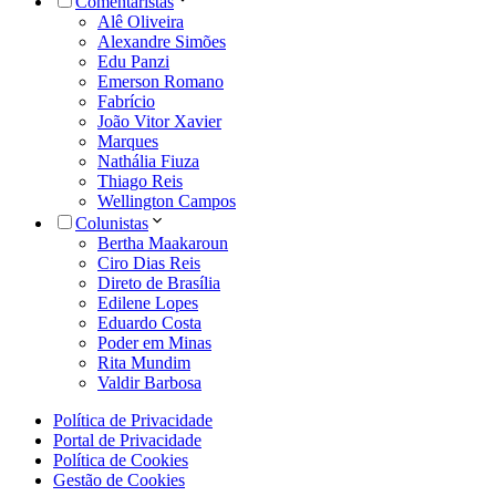
Comentaristas
Alê Oliveira
Alexandre Simões
Edu Panzi
Emerson Romano
Fabrício
João Vitor Xavier
Marques
Nathália Fiuza
Thiago Reis
Wellington Campos
Colunistas
Bertha Maakaroun
Ciro Dias Reis
Direto de Brasília
Edilene Lopes
Eduardo Costa
Poder em Minas
Rita Mundim
Valdir Barbosa
Política de Privacidade
Portal de Privacidade
Política de Cookies
Gestão de Cookies