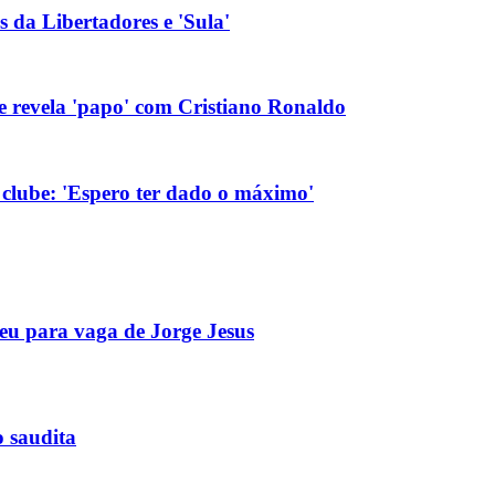
s da Libertadores e 'Sula'
 e revela 'papo' com Cristiano Ronaldo
 clube: 'Espero ter dado o máximo'
eu para vaga de Jorge Jesus
o saudita