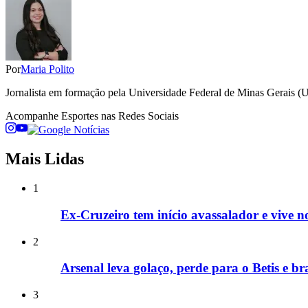
Por
Maria Polito
Jornalista em formação pela Universidade Federal de Minas Gerais (
Acompanhe
Esportes
nas Redes Sociais
Mais Lidas
1
Ex-Cruzeiro tem início avassalador e vive no
2
Arsenal leva golaço, perde para o Betis e br
3