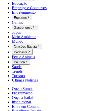
Educação
Emprego e Concursos
Entretenimento
Esportes
Games
Gastronomia
Jogos
Meio Ambiente
Mundo
Orações Itatiaia
Podcasts
Pets e Animais
Política
Saúde
Trends
Turismo
Últimas Notícias
Quem Somos
Programação
Ouça a Itatiaia
Institucional
Entre em Contato
Expediente Itatiaia