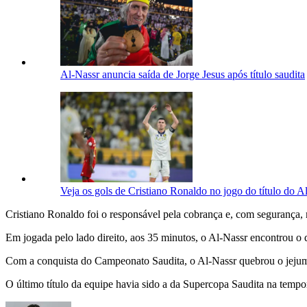
Al-Nassr anuncia saída de Jorge Jesus após título saudita
Veja os gols de Cristiano Ronaldo no jogo do título do A
Cristiano Ronaldo foi o responsável pela cobrança e, com segurança, m
Em jogada pelo lado direito, aos 35 minutos, o Al-Nassr encontrou o q
Com a conquista do Campeonato Saudita, o Al-Nassr quebrou o jejum 
O último título da equipe havia sido a da Supercopa Saudita na tempor