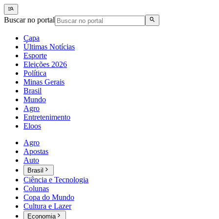
Buscar no portal
Capa
Últimas Notícias
Esporte
Eleições 2026
Política
Minas Gerais
Brasil
Mundo
Agro
Entretenimento
Eloos
Agro
Apostas
Auto
Brasil
Ciência e Tecnologia
Colunas
Copa do Mundo
Cultura e Lazer
Economia