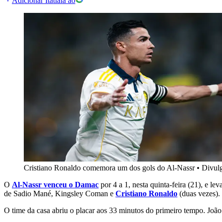
Adicionar Itatiaia ao
Cristiano Ronaldo comemora um dos gols do Al-Nassr
•
Divul
O
Al-Nassr venceu o Damac
por 4 a 1, nesta quinta-feira (21), e 
de Sadio Mané, Kingsley Coman e
Cristiano Ronaldo
(duas vezes).
O time da casa abriu o placar aos 33 minutos do primeiro tempo. Joã