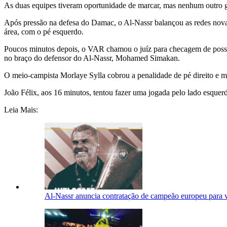
As duas equipes tiveram oportunidade de marcar, mas nenhum outro gol
Após pressão na defesa do Damac, o Al-Nassr balançou as redes nova
área, com o pé esquerdo.
Poucos minutos depois, o VAR chamou o juíz para checagem de possív
no braço do defensor do Al-Nassr, Mohamed Simakan.
O meio-campista Morlaye Sylla cobrou a penalidade de pé direito e ma
João Félix, aos 16 minutos, tentou fazer uma jogada pelo lado esquer
Leia Mais:
Al-Nassr anuncia contratação de campeão europeu para v