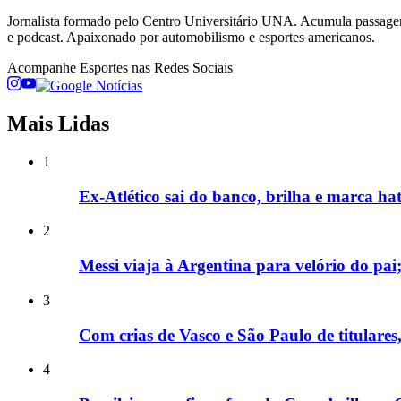
Jornalista formado pelo Centro Universitário UNA. Acumula passage
e podcast. Apaixonado por automobilismo e esportes americanos.
Acompanhe
Esportes
nas Redes Sociais
Mais Lidas
1
Ex-Atlético sai do banco, brilha e marca hat
2
Messi viaja à Argentina para velório do pai
3
Com crias de Vasco e São Paulo de titular
4