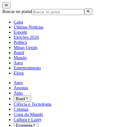
Buscar no portal
Capa
Últimas Notícias
Esporte
Eleições 2026
Política
Minas Gerais
Brasil
Mundo
Agro
Entretenimento
Eloos
Agro
Apostas
Auto
Brasil
Ciência e Tecnologia
Colunas
Copa do Mundo
Cultura e Lazer
Economia