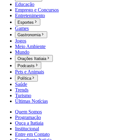
Educação
Emprego e Concursos
Entretenimento
Esportes
Games
Gastronomia
Jogos
Meio Ambiente
Mundo
Orações Itatiaia
Podcasts
Pets e Animais
Política
Saúde
Trends
Turismo
Últimas Notícias
Quem Somos
Programação
Ouça a Itatiaia
Institucional
Entre em Contato
Expediente Itatiaia