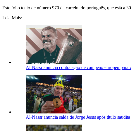
Este foi o tento de número 970 da carreira do português, que está a 30
Leia Mais:
Al-Nassr anuncia contratação de campeão europeu para v
Al-Nassr anuncia saída de Jorge Jesus após título saudita