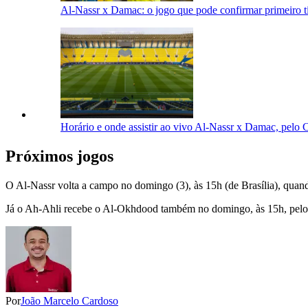
Al-Nassr x Damac: o jogo que pode confirmar primeiro tí
Horário e onde assistir ao vivo Al-Nassr x Damac, pelo
Próximos jogos
O Al-Nassr volta a campo no domingo (3), às 15h (de Brasília), quan
Já o Ah-Ahli recebe o Al-Okhdood também no domingo, às 15h, pelo 
Por
João Marcelo Cardoso