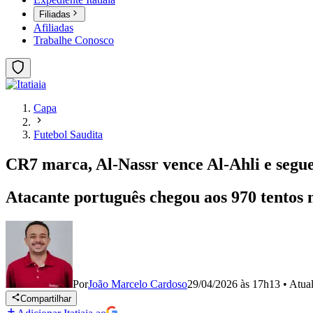
Filiadas
Afiliadas
Trabalhe Conosco
Capa
Futebol Saudita
CR7 marca, Al-Nassr vence Al-Ahli e segu
Atacante português chegou aos 970 tentos 
Por
João Marcelo Cardoso
29/04/2026 às 17h13
•
Atua
Compartilhar