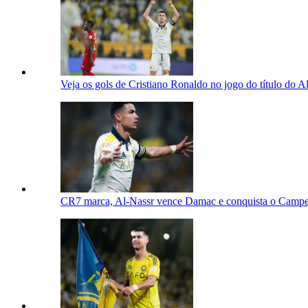
Veja os gols de Cristiano Ronaldo no jogo do título do A
CR7 marca, Al-Nassr vence Damac e conquista o Campeo