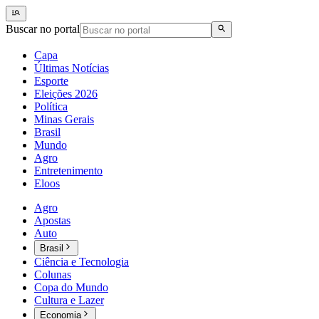
Buscar no portal
Capa
Últimas Notícias
Esporte
Eleições 2026
Política
Minas Gerais
Brasil
Mundo
Agro
Entretenimento
Eloos
Agro
Apostas
Auto
Brasil
Ciência e Tecnologia
Colunas
Copa do Mundo
Cultura e Lazer
Economia