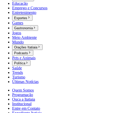
Educação
Emprego e Concursos
Entretenimento
Esportes
Games
Gastronomia
Jogos
Meio Ambiente
Mundo
Orações Itatiaia
Podcasts
Pets e Animais
Política
Saúde
Trends
Turismo
Últimas Notícias
Quem Somos
Programação
Ouça a Itatiaia
Institucional
Entre em Contato
Expediente Itatiaia