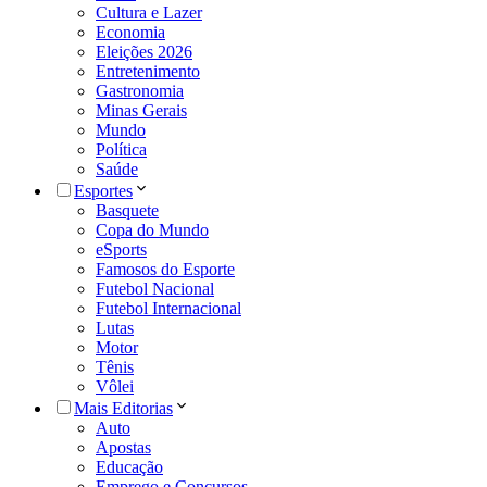
Cultura e Lazer
Economia
Eleições 2026
Entretenimento
Gastronomia
Minas Gerais
Mundo
Política
Saúde
Esportes
Basquete
Copa do Mundo
eSports
Famosos do Esporte
Futebol Nacional
Futebol Internacional
Lutas
Motor
Tênis
Vôlei
Mais Editorias
Auto
Apostas
Educação
Emprego e Concursos