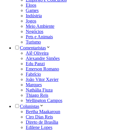
Eloos
Games
Indústria
Jogos
Meio Ambiente
Negócios
Pets e Animais
Turismo
Comentaristas
Alê Oliveira
Alexandre Simões
Edu Panzi
Emerson Romano
Fabrício
João Vitor Xavier
Marques
Nathália Fiuza
Thiago Reis
Wellington Campos
Colunistas
Bertha Maakaroun
Ciro Dias Reis
Direto de Brasília
Edilene Lopes