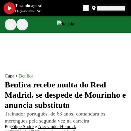
Tocando agora!
Belo Horizonte
Ouça ao vivo
/
24h
Capa
Benfica
Benfica recebe multa do Real
Madrid, se despede de Mourinho e
anuncia substituto
Treinador português, de 63 anos, comandará os
merengues pela segunda vez na carreira
Por
Filipe Sodré
e
Alecsander Heinrick