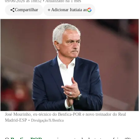
09/06/2026 às 18h52
•
Atualizado
há 1 mês
Compartilhar
Adicionar Itatiaia ao
José Mourinho, ex-técnico do Benfica-POR e novo treinador do Real
Madrid-ESP
•
Divulgação/X/Benfica