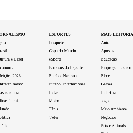
JORNALISMO
ESPORTES
MAIS EDITORI
gro
Basquete
Auto
rasil
Copa do Mundo
Apostas
ultura e Lazer
eSports
Educação
conomia
Famosos do Esporte
Emprego e Concur
leições 2026
Futebol Nacional
Eloos
ntretenimento
Futebol Internacional
Games
astronomia
Lutas
Indústria
inas Gerais
Motor
Jogos
undo
Tênis
Meio Ambiente
olítica
Vôlei
Negócios
aúde
Pets e Animais