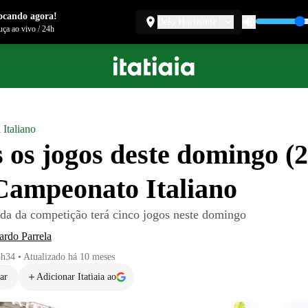
ocando agora!
Belo Horizonte
ça ao vivo
/
24h
 Italiano
 os jogos deste domingo (2
Campeonato Italiano
ada da competição terá cinco jogos neste domingo
ardo Parrela
3h34
•
Atualizado
há 10 meses
ar
Adicionar Itatiaia ao