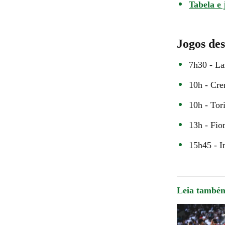
Tabela e 
Jogos des
7h30 - L
10h - Cr
10h - Tor
13h - Fio
15h45 - I
Leia també