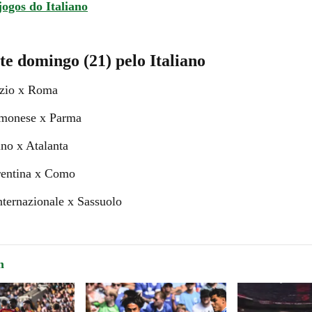
jogos do Italiano
te domingo (21) pelo Italiano
azio x Roma
emonese x Parma
ino x Atalanta
rentina x Como
nternazionale x Sassuolo
m