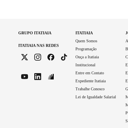
GRUPO ITATIAIA
ITATIAIA
Quem Somos
A
ITATIAIA NAS REDES
Programação
B
Ouça a Itatiaia
C
Institucional
E
Entre em Contato
E
Expediente Itatiaia
E
Trabalhe Conosco
G
Lei de Igualdade Salarial
M
M
P
S