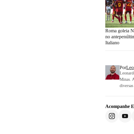
Roma goleia N
no antepenúltim
Italiano
Por
Leo
Leonardo
Minas. 
diversa
Acompanhe
E