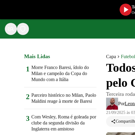
T
Ou
Mais Lidas
Capa
Futebol
Todos
Morre Franco Baresi, ídolo do
1
Milan e campeão da Copa do
pelo 
Mundo com a Itália
Terceira rod
Parceiro histórico no Milan, Paolo
2
Maldini reage à morte de Baresi
Por
Leon
21/09/2025 às 0
Com Wesley, Roma é goleada por
3
Compartilh
clube da segunda divisão da
Inglaterra em amistoso