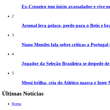
Ex-Cruzeiro tem início avassalador e vive no
2
Arsenal leva golaço, perde para o Betis e br
3
Nuno Mendes fala sobre críticas a Portugal
4
Jogador da Seleção Brasileira se despede de
5
Messi brilha, cria do Atlético marca e Inte
Últimas Notícias
Roma