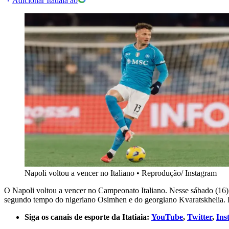
Adicionar Itatiaia ao
Napoli voltou a vencer no Italiano
•
Reprodução/ Instagram
O Napoli voltou a vencer no Campeonato Italiano. Nesse sábado (16)
segundo tempo do nigeriano Osimhen e do georgiano Kvaratskhelia. P
Siga os canais de esporte da Itatiaia:
YouTube
,
Twitter
,
Ins