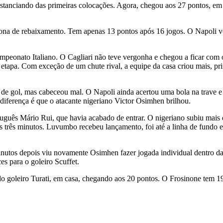
istanciando das primeiras colocações. Agora, chegou aos 27 pontos, em 
zona de rebaixamento. Tem apenas 13 pontos após 16 jogos. O Napoli vo
ampeonato Italiano. O Cagliari não teve vergonha e chegou a ficar com
a etapa. Com exceção de um chute rival, a equipe da casa criou mais, 
 de gol, mas cabeceou mal. O Napoli ainda acertou uma bola na trave 
diferença é que o atacante nigeriano Victor Osimhen brilhou.
guês Mário Rui, que havia acabado de entrar. O nigeriano subiu mais 
as três minutos. Luvumbo recebeu lançamento, foi até a linha de fundo e
utos depois viu novamente Osimhen fazer jogada individual dentro da á
es para o goleiro Scuffet.
do goleiro Turati, em casa, chegando aos 20 pontos. O Frosinone tem 1