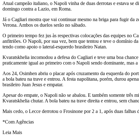
Atual campeão italiano, o Napoli vinha de duas derrotas e estava se d
domingo contra a Lazio, em Roma.
Já o Cagliari mostra que vai continuar mesmo na briga para fugir da 
Verona. Ambos os duelos serão no sábado.
O primeiro tempo fez jus às respectivas colocações das equipes no C
anfitriões. O Napoli, por sua vez, bem que tentou e teve o domínio d
tendo como apoio o lateral-esquerdo brasileiro Natan.
Kvaratskhelia incomodou a defesa do Cagliari e teve uma boa chance
praticamente igual ao primeiro com o Napoli sendo dominante, mas a 
Aos 24, Osimhen abriu o placar após cruzamento da esquerda do portu
a bola bateu na trave e entrou. A festa napolitana, porém, durou apen
brasileiro Juan Jesus e empatar.
Apesar do empate, o Napoli não se abalou. E também somente três min
Kvaratskhelia chutar. A bola bateu na trave direita e entrou, sem chanc
Mais cedo, o Lecce derrotou o Frosinone por 2 a 1, após duas falhas 
*Com Agências
Leia Mais