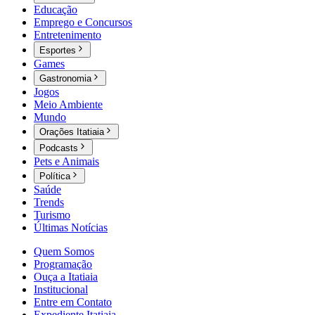
Educação
Emprego e Concursos
Entretenimento
Esportes
Games
Gastronomia
Jogos
Meio Ambiente
Mundo
Orações Itatiaia
Podcasts
Pets e Animais
Política
Saúde
Trends
Turismo
Últimas Notícias
Quem Somos
Programação
Ouça a Itatiaia
Institucional
Entre em Contato
Expediente Itatiaia