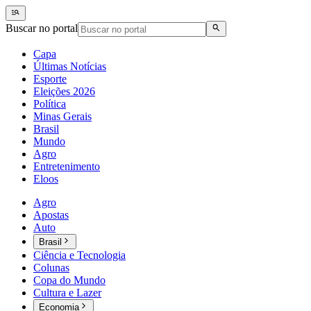
Buscar no portal
Capa
Últimas Notícias
Esporte
Eleições 2026
Política
Minas Gerais
Brasil
Mundo
Agro
Entretenimento
Eloos
Agro
Apostas
Auto
Brasil
Ciência e Tecnologia
Colunas
Copa do Mundo
Cultura e Lazer
Economia