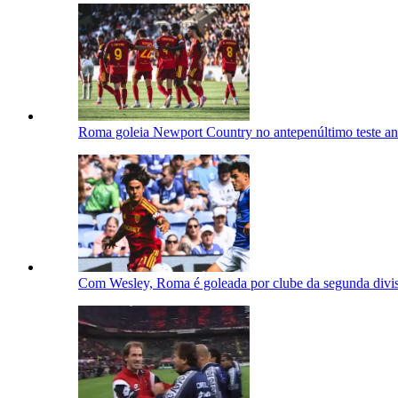
Roma goleia Newport Country no antepenúltimo teste ant
Com Wesley, Roma é goleada por clube da segunda divis