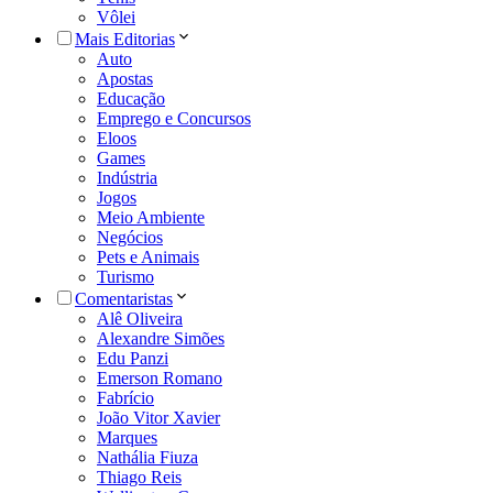
Vôlei
Mais Editorias
Auto
Apostas
Educação
Emprego e Concursos
Eloos
Games
Indústria
Jogos
Meio Ambiente
Negócios
Pets e Animais
Turismo
Comentaristas
Alê Oliveira
Alexandre Simões
Edu Panzi
Emerson Romano
Fabrício
João Vitor Xavier
Marques
Nathália Fiuza
Thiago Reis