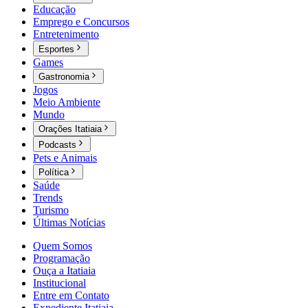
Educação
Emprego e Concursos
Entretenimento
Esportes
Games
Gastronomia
Jogos
Meio Ambiente
Mundo
Orações Itatiaia
Podcasts
Pets e Animais
Política
Saúde
Trends
Turismo
Últimas Notícias
Quem Somos
Programação
Ouça a Itatiaia
Institucional
Entre em Contato
Expediente Itatiaia