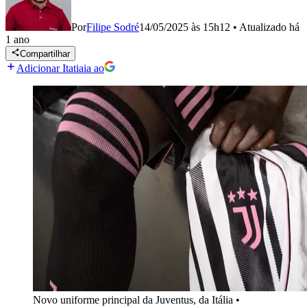
Por
Filipe Sodré
14/05/2025 às 15h12
•
Atualizado
há
1 ano
Compartilhar
Adicionar Itatiaia ao
Novo uniforme principal da Juventus, da Itália
•