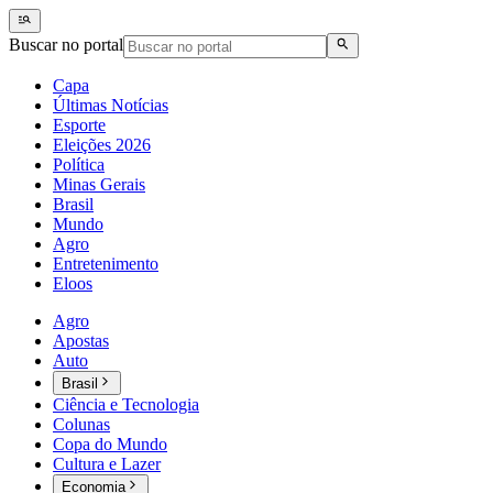
Buscar no portal
Capa
Últimas Notícias
Esporte
Eleições 2026
Política
Minas Gerais
Brasil
Mundo
Agro
Entretenimento
Eloos
Agro
Apostas
Auto
Brasil
Ciência e Tecnologia
Colunas
Copa do Mundo
Cultura e Lazer
Economia