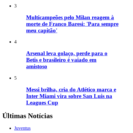
3
Multicampeões pelo Milan reagem à
morte de Franco Baresi: 'Para sempre
meu capitão'
4
Arsenal leva golaço, perde para o
Betis e brasileiro é vaiado em
amistoso
5
Messi brilha, cria do Atlético marca e
Inter Miami vira sobre San Luis na
Leagues Cup
Últimas Notícias
Juventus