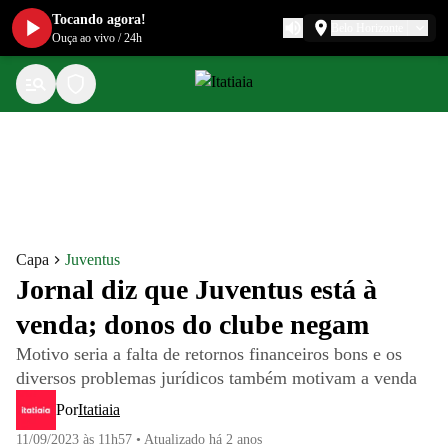
Tocando agora!
Belo Horizonte
Ouça ao vivo
/
24h
Capa
Juventus
Jornal diz que Juventus está à
venda; donos do clube negam
Motivo seria a falta de retornos financeiros bons e os
diversos problemas jurídicos também motivam a venda
Por
Itatiaia
11/09/2023 às 11h57
•
Atualizado
há 2 anos