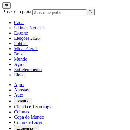
Buscar no portal
Capa
Últimas Notícias
Esporte
Eleições 2026
Política
Minas Gerais
Brasil
Mundo
Agro
Entretenimento
Eloos
Agro
Apostas
Auto
Brasil
Ciência e Tecnologia
Colunas
Copa do Mundo
Cultura e Lazer
Economia