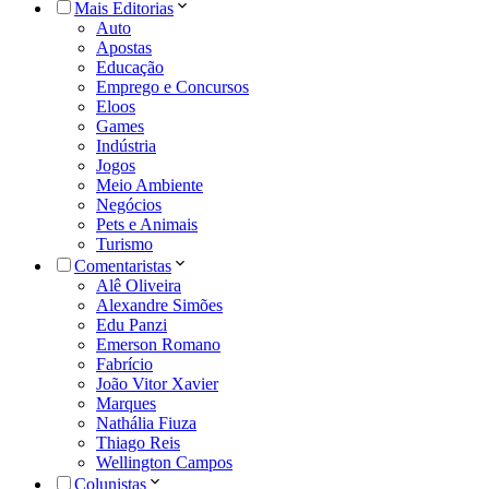
Mais Editorias
Auto
Apostas
Educação
Emprego e Concursos
Eloos
Games
Indústria
Jogos
Meio Ambiente
Negócios
Pets e Animais
Turismo
Comentaristas
Alê Oliveira
Alexandre Simões
Edu Panzi
Emerson Romano
Fabrício
João Vitor Xavier
Marques
Nathália Fiuza
Thiago Reis
Wellington Campos
Colunistas