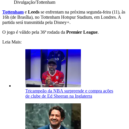
Divulgação/Tottenham
Tottenham
e
Leeds
s
e enfrentam na próxima segunda-feira (11), às
16h (de Brasília), no
Tottenham Hotspur Stadium
, em Londres
. A
partida será transmitida pela Disney+.
O jogo é válido pela 36ª rodada da
Premier League
.
Leia Mais:
Tricampeão da NBA surpreende e compra ações
de clube de Ed Sheeran na Inglaterra