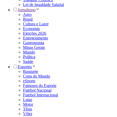
Lei de Igualdade Salarial
Jornalismo
Agro
Brasil
Cultura e Lazer
Economia
Eleições 2026
Entretenimento
Gastronomia
Minas Gerais
Mundo
Política
Saúde
Esportes
Basquete
Copa do Mundo
eSports
Famosos do Esporte
Futebol Nacional
Futebol Internacional
Lutas
Motor
Tênis
Vôlei