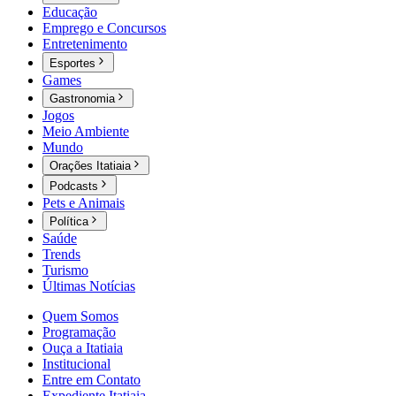
Educação
Emprego e Concursos
Entretenimento
Esportes
Games
Gastronomia
Jogos
Meio Ambiente
Mundo
Orações Itatiaia
Podcasts
Pets e Animais
Política
Saúde
Trends
Turismo
Últimas Notícias
Quem Somos
Programação
Ouça a Itatiaia
Institucional
Entre em Contato
Expediente Itatiaia