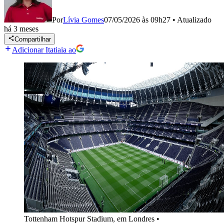
Por
Lívia Gomes
07/05/2026 às 09h27
•
Atualizado
há 3 meses
Compartilhar
Adicionar Itatiaia ao
Tottenham Hotspur Stadium, em Londres
•