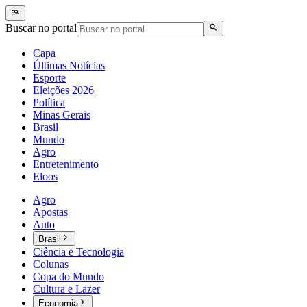
Buscar no portal
Capa
Últimas Notícias
Esporte
Eleições 2026
Política
Minas Gerais
Brasil
Mundo
Agro
Entretenimento
Eloos
Agro
Apostas
Auto
Brasil
Ciência e Tecnologia
Colunas
Copa do Mundo
Cultura e Lazer
Economia