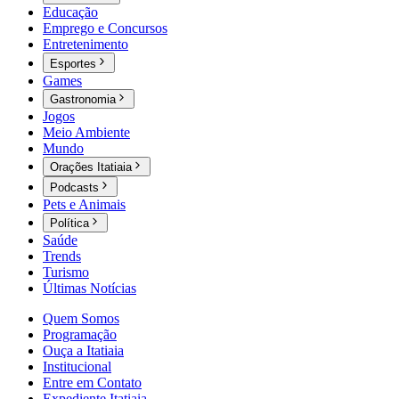
Educação
Emprego e Concursos
Entretenimento
Esportes
Games
Gastronomia
Jogos
Meio Ambiente
Mundo
Orações Itatiaia
Podcasts
Pets e Animais
Política
Saúde
Trends
Turismo
Últimas Notícias
Quem Somos
Programação
Ouça a Itatiaia
Institucional
Entre em Contato
Expediente Itatiaia