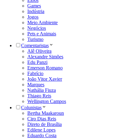
Eloos
Games
Indústria
Jogos
Meio Ambiente
Negócios
Pets e Animais
Turismo
Comentaristas
Alê Oliveira
Alexandre Simões
Edu Panzi
Emerson Romano
Fabrício
João Vitor Xavier
Marques
Nathália Fiuza
Thiago Reis
Wellington Campos
Colunistas
Bertha Maakaroun
Ciro Dias Reis
Direto de Brasília
Edilene Lopes
Eduardo Costa