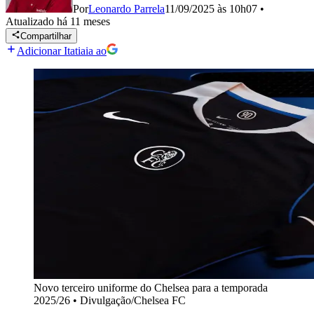
Por
Leonardo Parrela
11/09/2025 às 10h07
•
Atualizado
há 11 meses
Compartilhar
Adicionar Itatiaia ao
Novo terceiro uniforme do Chelsea para a temporada
2025/26
•
Divulgação/Chelsea FC