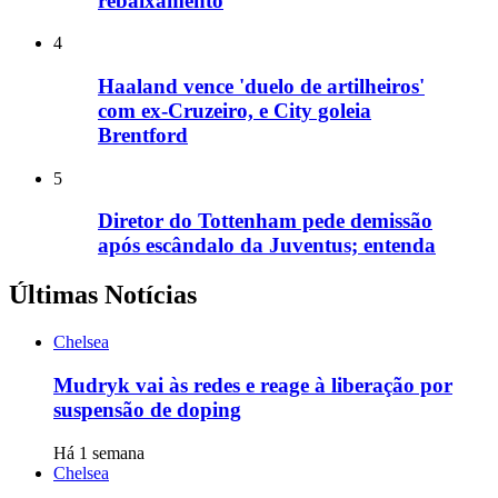
rebaixamento
4
Haaland vence 'duelo de artilheiros'
com ex-Cruzeiro, e City goleia
Brentford
5
Diretor do Tottenham pede demissão
após escândalo da Juventus; entenda
Últimas Notícias
Chelsea
Mudryk vai às redes e reage à liberação por
suspensão de doping
Há 1 semana
Chelsea