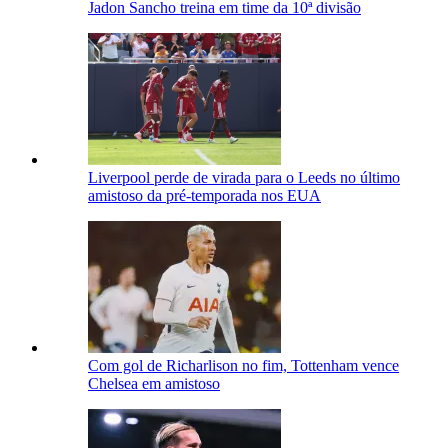
Jadon Sancho treina em time da 10ª divisão
Liverpool perde de virada para o Leeds no último
amistoso da pré-temporada nos EUA
Com gol de Richarlison no fim, Tottenham vence
Chelsea em amistoso