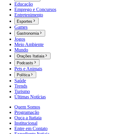
Educação
Emprego e Concursos
Entretenimento
Esportes
Games
Gastronomia
Jogos
Meio Ambiente
Mundo
Orações Itatiaia
Podcasts
Pets e Animais
Política
Saúde
Trends
Turismo
Últimas Notícias
Quem Somos
Programação
Ouça a Itatiaia
Institucional
Entre em Contato
Expediente Itatiaia