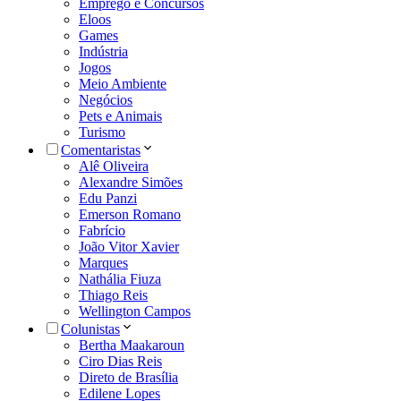
Emprego e Concursos
Eloos
Games
Indústria
Jogos
Meio Ambiente
Negócios
Pets e Animais
Turismo
Comentaristas
Alê Oliveira
Alexandre Simões
Edu Panzi
Emerson Romano
Fabrício
João Vitor Xavier
Marques
Nathália Fiuza
Thiago Reis
Wellington Campos
Colunistas
Bertha Maakaroun
Ciro Dias Reis
Direto de Brasília
Edilene Lopes