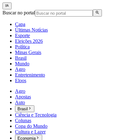
Buscar no portal
Capa
Últimas Notícias
Esporte
Eleições 2026
Política
Minas Gerais
Brasil
Mundo
Agro
Entretenimento
Eloos
Agro
Apostas
Auto
Brasil
Ciência e Tecnologia
Colunas
Copa do Mundo
Cultura e Lazer
Economia