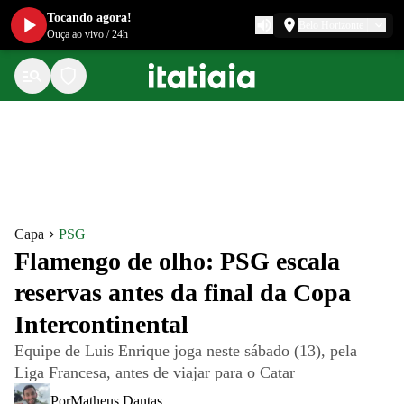
Tocando agora!
Belo Horizonte
Ouça ao vivo
/
24h
Capa
PSG
Flamengo de olho: PSG escala
reservas antes da final da Copa
Intercontinental
Equipe de Luis Enrique joga neste sábado (13), pela
Liga Francesa, antes de viajar para o Catar
Por
Matheus Dantas