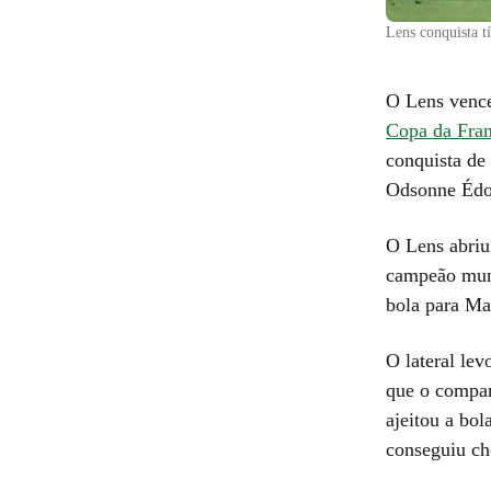
Lens conquista t
O Lens venceu
Copa da Fra
conquista de
Odsonne Édou
O Lens abriu
campeão mund
bola para Ma
O lateral lev
que o companh
ajeitou a bo
conseguiu ch