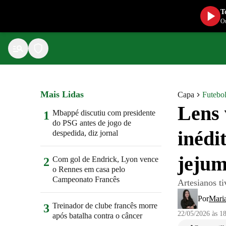
T
Ou
Mais Lidas
Capa
Futebo
Lens 
Mbappé discutiu com presidente
1
do PSG antes de jogo de
inédi
despedida, diz jornal
jejum
Com gol de Endrick, Lyon vence
2
o Rennes em casa pelo
Campeonato Francês
Artesianos t
Por
Maria
Treinador de clube francês morre
3
22/05/2026 às 1
após batalha contra o câncer