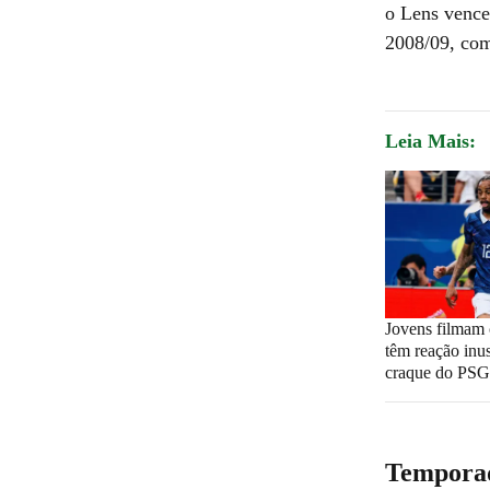
o Lens vence
2008/09, com
Leia Mais:
Jovens filmam 
têm reação inu
craque do PSG
Temporad