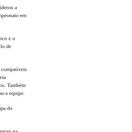
iderou a
ampeonato em
nco e o
ilo de
s compatíveis
eia
uros. Também
ou a equipe.
opa do
ances na