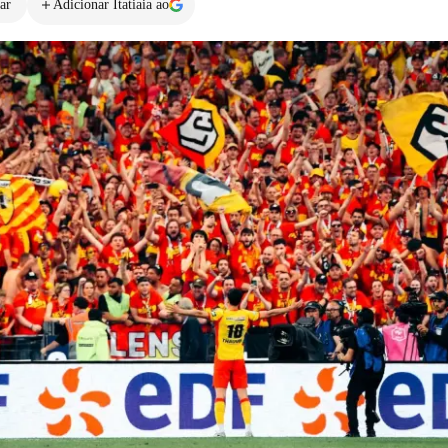
ar
Adicionar Itatiaia ao