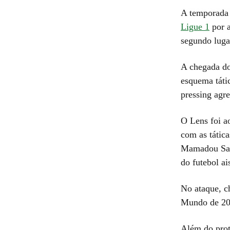
A temporada d
Ligue 1
por a
segundo luga
A chegada do
esquema tátic
pressing agre
O Lens foi a
com as tátic
Mamadou Sang
do futebol a
No ataque, 
Mundo de 20
Além do prot