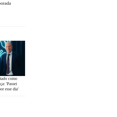
porada
ntado como
ça: 'Passei
or esse dia'