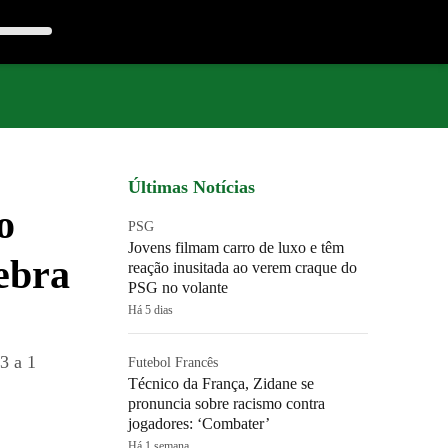
Últimas Notícias
o
PSG
Jovens filmam carro de luxo e têm
ebra
reação inusitada ao verem craque do
PSG no volante
Há 5 dias
3 a 1
Futebol Francês
Técnico da França, Zidane se
pronuncia sobre racismo contra
jogadores: ‘Combater’
Há 1 semana