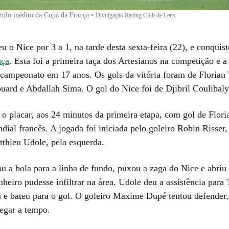
ítulo inédito da Copa da França
•
Divulgação Racing Club de Lens
 o Nice por 3 a 1, na tarde desta sexta-feira (22), e conquist
nça
. Esta foi a primeira taça dos Artesianos na competição e a
 campeonato em 17 anos. Os gols da vitória foram de Florian
ard e Abdallah Sima. O gol do Nice foi de Djibril Coulibaly
 o placar, aos 24 minutos da primeira etapa, com gol de Flor
ial francês. A jogada foi iniciada pelo goleiro Robin Risser,
tthieu Udole, pela esquerda.
ou a bola para a linha de fundo, puxou a zaga do Nice e abriu
eiro pudesse infiltrar na área. Udole deu a assistência para
la e bateu para o gol. O goleiro Maxime Dupé tentou defender
egar a tempo.