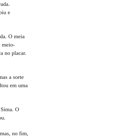
rada.
biu e
ada. O meia
O meio-
a no placar.
mas a sorte
sultou em uma
 Sima. O
ou.
 mas, no fim,