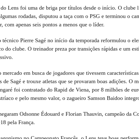
o Lens foi uma de briga por títulos desde o início. O clube l
lgumas rodadas, disputou a taça com o PSG e terminou o c
r, com apenas seis pontos a menos que o líder.
 técnico Pierre Sagé no início da temporada reformulou o ele
o do clube. O treinador preza por transições rápidas e um est
ssivo.
o mercado em busca de jogadores que tivessem característica
as de Sagé e trouxe atletas que se provaram boas adições. O m
aré foi contratado do Rapid de Viena, por 8 milhões de e
istríaco e pelo mesmo valor, o zagueiro Samson Baidoo integr
chegaram Odsonne Édouard e Florian Thauvin, campeão da C
18 pela França.
agonismo no Campeonato Francês, o Lens teve boas perform