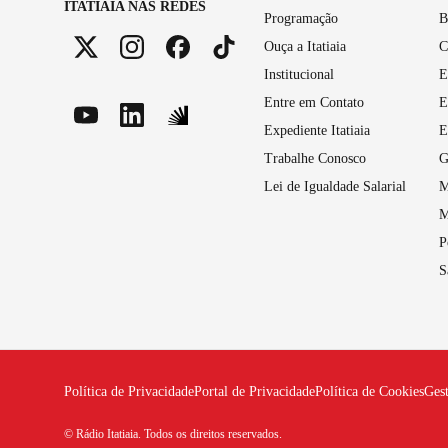
ITATIAIA NAS REDES
Programação
B
Ouça a Itatiaia
C
Institucional
E
Entre em Contato
E
Expediente Itatiaia
E
Trabalhe Conosco
G
Lei de Igualdade Salarial
M
M
P
S
Política de Privacidade
Portal de Privacidade
Política de Cookies
Ges
© Rádio Itatiaia. Todos os direitos reservados.