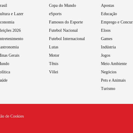
rasil
Copa do Mundo
Apostas
ultura e Lazer
eSports
Educação
conomia
Famosos do Esporte
Emprego e Concur
leições 2026
Futebol Nacional
Eloos
ntretenimento
Futebol Internacional
Games
astronomia
Lutas
Indústria
inas Gerais
Motor
Jogos
undo
Tênis
Meio Ambiente
olítica
Vôlei
Negócios
aúde
Pets e Animais
Turismo
tão de Cookies