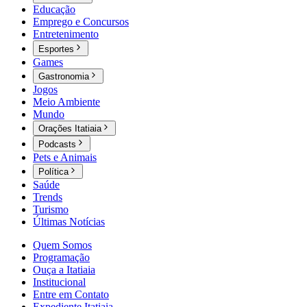
Educação
Emprego e Concursos
Entretenimento
Esportes
Games
Gastronomia
Jogos
Meio Ambiente
Mundo
Orações Itatiaia
Podcasts
Pets e Animais
Política
Saúde
Trends
Turismo
Últimas Notícias
Quem Somos
Programação
Ouça a Itatiaia
Institucional
Entre em Contato
Expediente Itatiaia