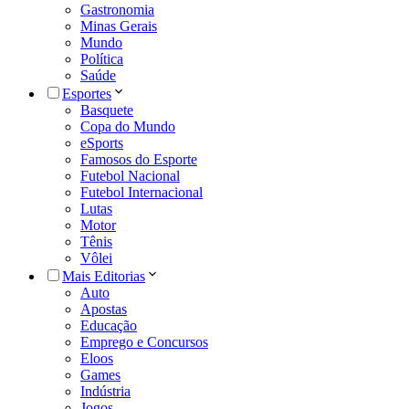
Gastronomia
Minas Gerais
Mundo
Política
Saúde
Esportes
Basquete
Copa do Mundo
eSports
Famosos do Esporte
Futebol Nacional
Futebol Internacional
Lutas
Motor
Tênis
Vôlei
Mais Editorias
Auto
Apostas
Educação
Emprego e Concursos
Eloos
Games
Indústria
Jogos