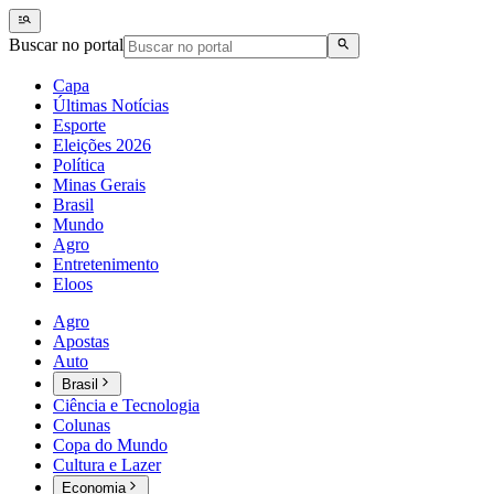
Buscar no portal
Capa
Últimas Notícias
Esporte
Eleições 2026
Política
Minas Gerais
Brasil
Mundo
Agro
Entretenimento
Eloos
Agro
Apostas
Auto
Brasil
Ciência e Tecnologia
Colunas
Copa do Mundo
Cultura e Lazer
Economia