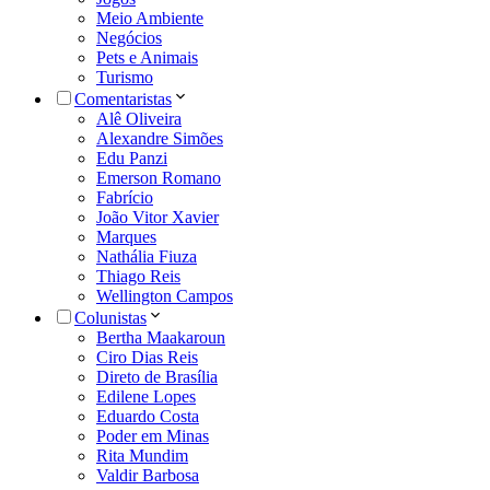
Meio Ambiente
Negócios
Pets e Animais
Turismo
Comentaristas
Alê Oliveira
Alexandre Simões
Edu Panzi
Emerson Romano
Fabrício
João Vitor Xavier
Marques
Nathália Fiuza
Thiago Reis
Wellington Campos
Colunistas
Bertha Maakaroun
Ciro Dias Reis
Direto de Brasília
Edilene Lopes
Eduardo Costa
Poder em Minas
Rita Mundim
Valdir Barbosa