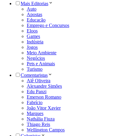
Mais Editorias
Auto
Apostas
Educação
Emprego e Concursos
Eloos
Games
Indústria
Jogos
Meio Ambiente
Negócios
Pets e Animais
Turismo
Comentaristas
Alê Oliveira
Alexandre Simões
Edu Panzi
Emerson Romano
Fabrício
João Vitor Xavier
Marques
Nathália Fiuza
Thiago Reis
Wellington Campos
Colunistas