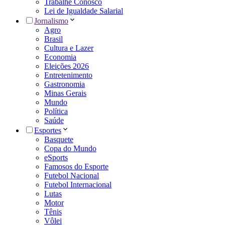
Trabalhe Conosco
Lei de Igualdade Salarial
Jornalismo
Agro
Brasil
Cultura e Lazer
Economia
Eleições 2026
Entretenimento
Gastronomia
Minas Gerais
Mundo
Política
Saúde
Esportes
Basquete
Copa do Mundo
eSports
Famosos do Esporte
Futebol Nacional
Futebol Internacional
Lutas
Motor
Tênis
Vôlei