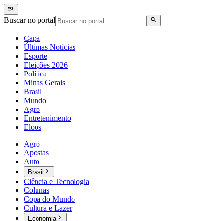
Buscar no portal
Capa
Últimas Notícias
Esporte
Eleições 2026
Política
Minas Gerais
Brasil
Mundo
Agro
Entretenimento
Eloos
Agro
Apostas
Auto
Brasil
Ciência e Tecnologia
Colunas
Copa do Mundo
Cultura e Lazer
Economia