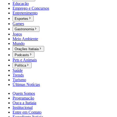
Educação
Emprego e Concursos
Entretenimento
Esportes
Games
Gastronomia
Jogos
Meio Ambiente
Mundo
Orações Itatiaia
Podcasts
Pets e Animais
Política
Saúde
Trends
Turismo
Últimas Notícias
Quem Somos
Programação
Ouça a Itatiaia
Institucional
Entre em Contato
Expediente Itatiaia