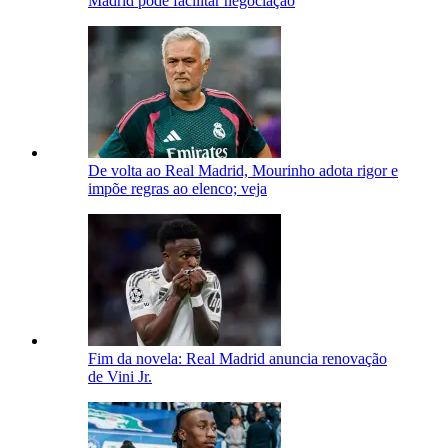
Madrid pode facilitar negociação
De volta ao Real Madrid, Mourinho adota rigor e
impõe regras ao elenco; veja
Fim da novela: Real Madrid anuncia renovação
de Vini Jr.