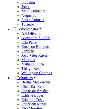
Indústria
Jogos
Meio Ambiente
Negócios
Pets e Animais
Turismo
Comentaristas
Alê Oliveira
Alexandre Simões
Edu Panzi
Emerson Romano
Fabrício
João Vitor Xavier
Marques
Nathália Fiuza
Thiago Reis
Wellington Campos
Colunistas
Bertha Maakaroun
Ciro Dias Reis
Direto de Brasília
Edilene Lopes
Eduardo Costa
Poder em Minas
Rita Mundim