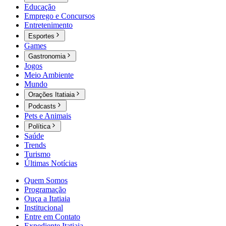
Educação
Emprego e Concursos
Entretenimento
Esportes
Games
Gastronomia
Jogos
Meio Ambiente
Mundo
Orações Itatiaia
Podcasts
Pets e Animais
Política
Saúde
Trends
Turismo
Últimas Notícias
Quem Somos
Programação
Ouça a Itatiaia
Institucional
Entre em Contato
Expediente Itatiaia