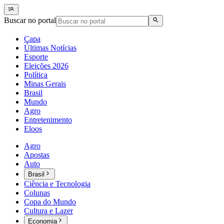
Buscar no portal
Capa
Últimas Notícias
Esporte
Eleições 2026
Política
Minas Gerais
Brasil
Mundo
Agro
Entretenimento
Eloos
Agro
Apostas
Auto
Brasil
Ciência e Tecnologia
Colunas
Copa do Mundo
Cultura e Lazer
Economia