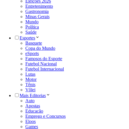
Eleições 2026
Entretenimento
Gastronomia
Minas Gerais
Mundo
Política
Saúde
Esportes
Basquete
Copa do Mundo
eSports
Famosos do Esporte
Futebol Nacional
Futebol Internacional
Lutas
Motor
Tênis
Vôlei
Mais Editorias
Auto
Apostas
Educação
Emprego e Concursos
Eloos
Games