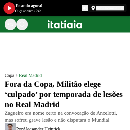
Tocando agora!
Belo Horizonte
Ouça ao vivo
/
24h
Capa
Real Madrid
Fora da Copa, Militão elege
‘culpado’ por temporada de lesões
no Real Madrid
Zagueiro era nome certo na convocação de Ancelotti,
mas sofreu grave lesão e não disputará o Mundial
Por
Alecsander Heinrick