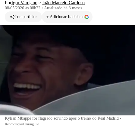
Por
Igor Varejano
e
João Marcelo Cardoso
08/05/2026 às 08h22
•
Atualizado
há 3 meses
Compartilhar
Adicionar Itatiaia ao
Kylian Mbappé foi flagrado sorrindo após o treino do Real Madrid
•
Reprodução/Chiringuito