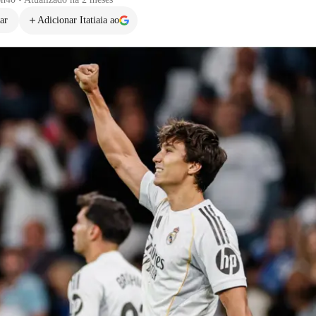
ar
Adicionar Itatiaia ao