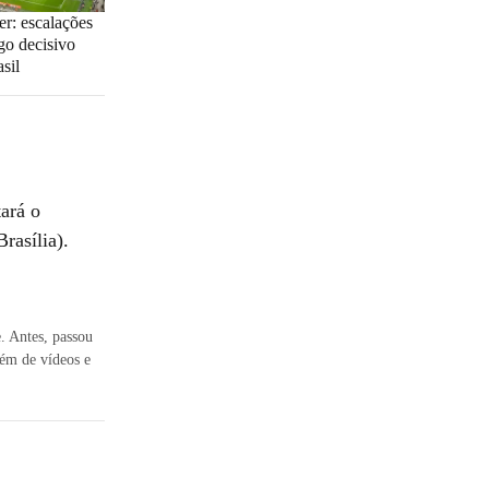
er: escalações
ogo decisivo
sil
ará o
rasília).
e. Antes, passou
ém de vídeos e