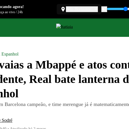
ocando agora!
Belo Horizonte
ça ao vivo
/
24h
l Espanhol
aias a Mbappé e atos con
dente, Real bate lanterna 
nhol
em Barcelona campeão, e time merengue já é matematicamente
e Sodré
8h40
•
Atualizado
há 2 meses