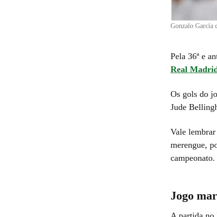
Gonzalo García
Pela 36ª e a
Real Madri
Os gols do j
Jude Bellin
Vale lembrar
merengue, po
campeonato.
Jogo mar
A partida no