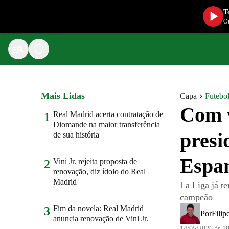
T
Ou
Mais Lidas
Capa
Futebo
Com v
Real Madrid acerta contratação de
1
Diomande na maior transferência
presi
de sua história
Espa
Vini Jr. rejeita proposta de
2
renovação, diz ídolo do Real
Madrid
La Liga já t
campeão
Fim da novela: Real Madrid
3
Por
Filip
anuncia renovação de Vini Jr.
14/05/2026 às 1