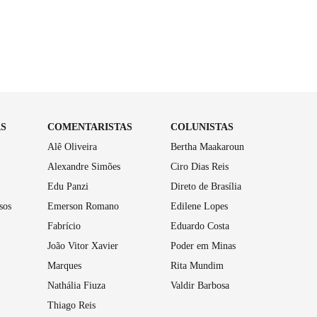
AS
COMENTARISTAS
COLUNISTAS
Alê Oliveira
Bertha Maakaroun
Alexandre Simões
Ciro Dias Reis
Edu Panzi
Direto de Brasília
sos
Emerson Romano
Edilene Lopes
Fabrício
Eduardo Costa
João Vitor Xavier
Poder em Minas
Marques
Rita Mundim
Nathália Fiuza
Valdir Barbosa
Thiago Reis