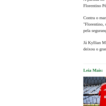
Florentino P
Contra o man
"Florentino, 
pela seguranç
Já Kyllian M
deixou o gra
Leia Mais: