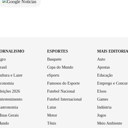
JORNALISMO
ESPORTES
MAIS EDITORI
gro
Basquete
Auto
rasil
Copa do Mundo
Apostas
ultura e Lazer
eSports
Educação
conomia
Famosos do Esporte
Emprego e Concur
leições 2026
Futebol Nacional
Eloos
ntretenimento
Futebol Internacional
Games
astronomia
Lutas
Indústria
inas Gerais
Motor
Jogos
undo
Tênis
Meio Ambiente