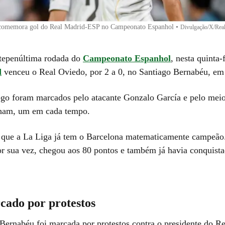
 comemora gol do Real Madrid-ESP no Campeonato Espanhol
•
Divulgação/X/Rea
ntepenúltima rodada do
Campeonato Espanhol
, nesta quinta-
d
venceu o Real Oviedo, por 2 a 0, no Santiago Bernabéu, em
ogo foram marcados pelo atacante Gonzalo García e pelo mei
gham, um em cada tempo.
 que a La Liga já tem o Barcelona matematicamente campeão
r sua vez, chegou aos 80 pontos e também já havia conquista
cado por protestos
 Bernabéu foi marcada por protestos contra o presidente do R