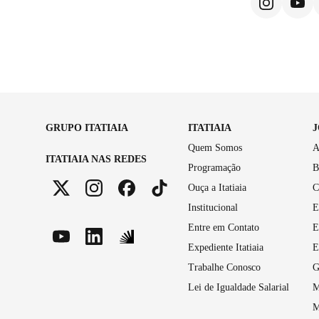
GRUPO ITATIAIA
ITATIAIA
Quem Somos
A
ITATIAIA NAS REDES
Programação
B
Ouça a Itatiaia
C
Institucional
E
Entre em Contato
E
Expediente Itatiaia
E
Trabalhe Conosco
G
Lei de Igualdade Salarial
M
M