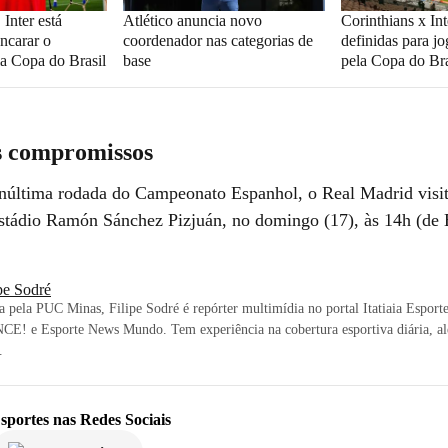
Inter está
Atlético anuncia novo
Corinthians x Int
ncarar o
coordenador nas categorias de
definidas para j
la Copa do Brasil
base
pela Copa do Bra
 compromissos
enúltima rodada do Campeonato Espanhol, o Real Madrid visit
Estádio Ramón Sánchez Pizjuán, no domingo (17), às 14h (de B
pe Sodré
ta pela PUC Minas, Filipe Sodré é repórter multimídia no portal Itatiaia Esport
CE! e Esporte News Mundo. Tem experiência na cobertura esportiva diária, al
.
sportes
nas Redes Sociais