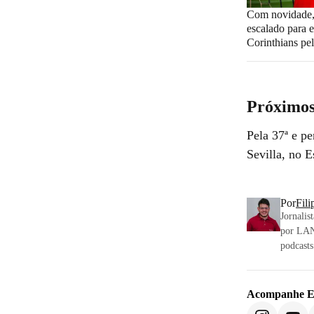
Com novidade, 
escalado para e
Corinthians pe
Próximos
Pela 37ª e p
Sevilla, no 
Por
Fili
Jornalis
por LAN
podcasts
Acompanhe
E