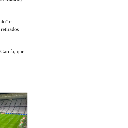
ado" e
 retirados
 García, que