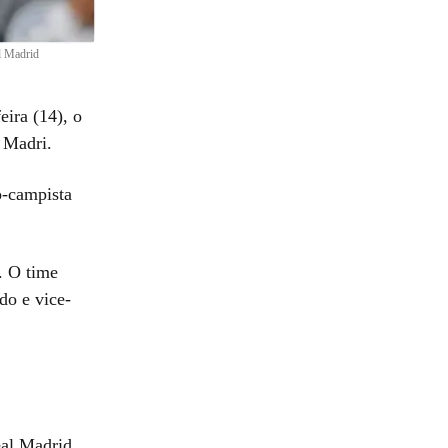
l Madrid
feira (14), o
 Madri.
o-campista
. O time
do e vice-
eal Madrid,