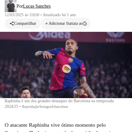
Por
Lucas Sanches
12/03/2025 às 11h50
•
Atualizado
há 1 ano
Compartilhar
Adicionar Itatiaia ao
Raphinha é um dos grandes destaques do Barcelona na temporada
2024/25
•
Reprodução/Instagra/fcbarcelona
O atacante Raphinha vive ótimo momento pelo