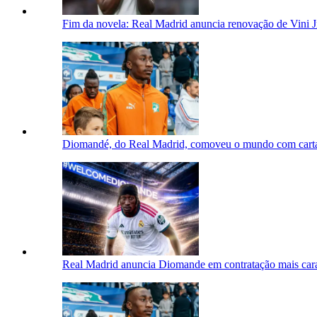
Fim da novela: Real Madrid anuncia renovação de Vini J
Diomandé, do Real Madrid, comoveu o mundo com cart
Real Madrid anuncia Diomande em contratação mais cara 