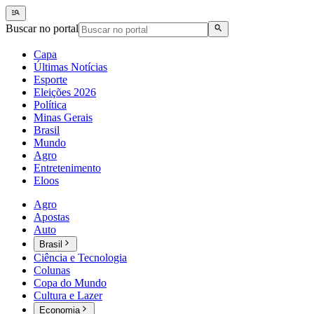
Buscar no portal
Capa
Últimas Notícias
Esporte
Eleições 2026
Política
Minas Gerais
Brasil
Mundo
Agro
Entretenimento
Eloos
Agro
Apostas
Auto
Brasil
Ciência e Tecnologia
Colunas
Copa do Mundo
Cultura e Lazer
Economia