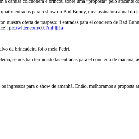
 a camisa colchonera e brincou sobre uma “proposta” pelo atacante d
quatro entradas para o show do Bad Bunny, uma assinatura anual do j
on nuestra oferta de traspaso: 4 entradas para el concierto de Bad Bu
nce’.
pic.twitter.com/e0J7mPljHa
alvo da brincadeira foi o meia Pedri.
, se nos han terminado las entradas para el concierto de mañana, así
s ingressos para o show de amanhã. Então, melhoramos a proposta ant