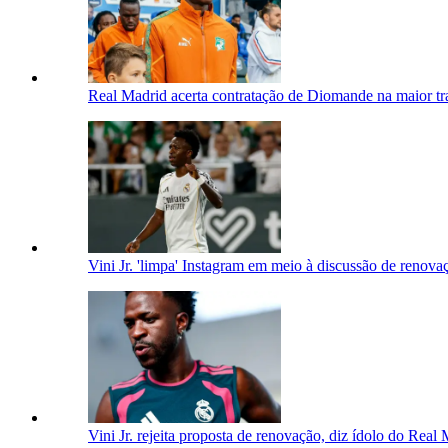
Real Madrid acerta contratação de Diomande na maior tra
Vini Jr. 'limpa' Instagram em meio à discussão de reno
Vini Jr. rejeita proposta de renovação, diz ídolo do Real