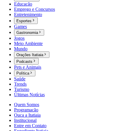
Educação
Emprego e Concursos
Entretenimento
Esportes
Games
Gastronomia
Jogos
Meio Ambiente
Mundo
Orações Itatiaia
Podcasts
Pets e Animais
Política
Saúde
Trends
Turismo
Últimas Notícias
Quem Somos
Programação
Ouça a Itatiaia
Institucional
Entre em Contato
Expediente Itatiaia