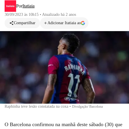
Por
Itatiaia
30/09/2023 às 10h15
•
Atualizado
há 2 anos
Compartilhar
Adicionar Itatiaia ao
Raphinha teve lesão constatada na coxa
•
Divulgação/ Barcelona
O Barcelona confirmou na manhã deste sábado (30) que