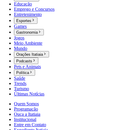
Educação
Emprego e Concursos
Entretenimento
Esportes
Games
Gastronomia
Jogos
Meio Ambiente
Mundo
Orações Itatiaia
Podcasts
Pets e Animais
Política
Saúde
Trends
Turismo
Últimas Notícias
Quem Somos
Programação
Ouça a Itatiaia
Institucional
Entre em Contato
Expediente Itatiaia