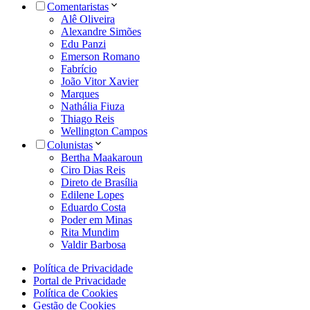
Comentaristas
Alê Oliveira
Alexandre Simões
Edu Panzi
Emerson Romano
Fabrício
João Vitor Xavier
Marques
Nathália Fiuza
Thiago Reis
Wellington Campos
Colunistas
Bertha Maakaroun
Ciro Dias Reis
Direto de Brasília
Edilene Lopes
Eduardo Costa
Poder em Minas
Rita Mundim
Valdir Barbosa
Política de Privacidade
Portal de Privacidade
Política de Cookies
Gestão de Cookies