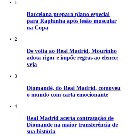
1
Barcelona prepara plano especial
para Raphinha após lesão muscular
na Copa
2
De volta ao Real Madrid, Mourinho
adota rigor e impõe regras ao elenco;
veja
3
Diomandé, do Real Madrid, comoveu
o mundo com carta emocionante
4
Real Madrid acerta contratação de
Diomande na maior transferência de
sua história