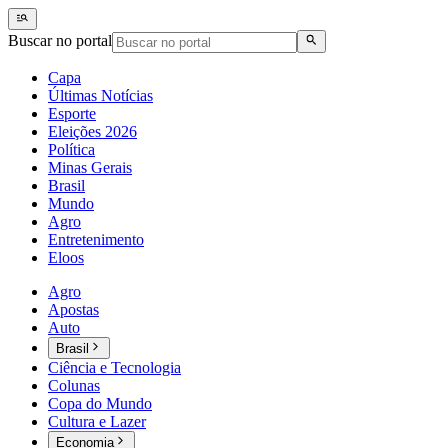
Buscar no portal
Capa
Últimas Notícias
Esporte
Eleições 2026
Política
Minas Gerais
Brasil
Mundo
Agro
Entretenimento
Eloos
Agro
Apostas
Auto
Brasil
Ciência e Tecnologia
Colunas
Copa do Mundo
Cultura e Lazer
Economia