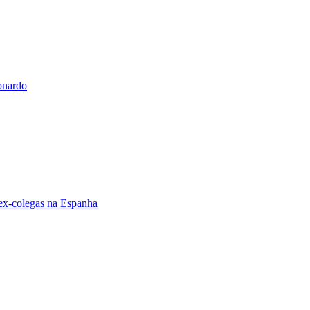
onardo
 ex-colegas na Espanha