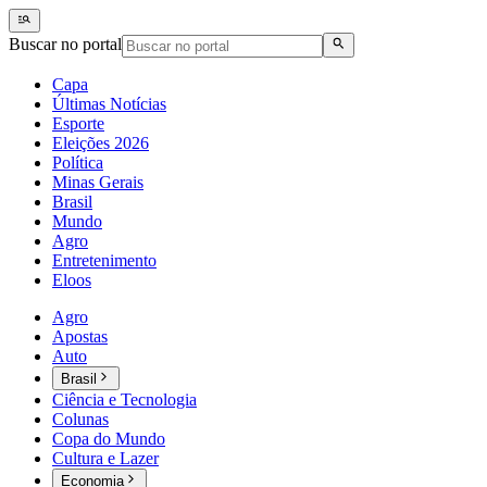
Buscar no portal
Capa
Últimas Notícias
Esporte
Eleições 2026
Política
Minas Gerais
Brasil
Mundo
Agro
Entretenimento
Eloos
Agro
Apostas
Auto
Brasil
Ciência e Tecnologia
Colunas
Copa do Mundo
Cultura e Lazer
Economia