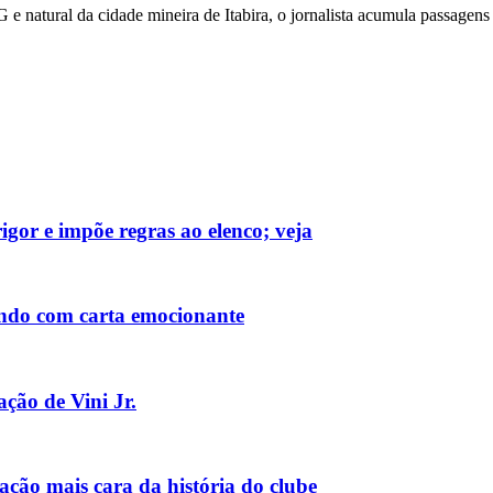
 e natural da cidade mineira de Itabira, o jornalista acumula passa
gor e impõe regras ao elenco; veja
ndo com carta emocionante
ção de Vini Jr.
ão mais cara da história do clube