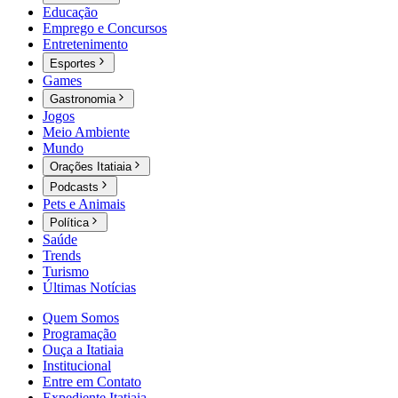
Educação
Emprego e Concursos
Entretenimento
Esportes
Games
Gastronomia
Jogos
Meio Ambiente
Mundo
Orações Itatiaia
Podcasts
Pets e Animais
Política
Saúde
Trends
Turismo
Últimas Notícias
Quem Somos
Programação
Ouça a Itatiaia
Institucional
Entre em Contato
Expediente Itatiaia