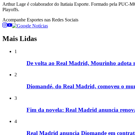
Arthur Lage é colaborador do Itatiaia Esporte. Formado pela PUC-MG
Playoffs.
Acompanhe
Esportes
nas Redes Sociais
Mais Lidas
1
De volta ao Real Madrid, Mourinho adota ri
2
Diomandé, do Real Madrid, comoveu o mu
3
Fim da novela: Real Madrid anuncia renova
4
Real Madrid anuncia Diomande em contrataç