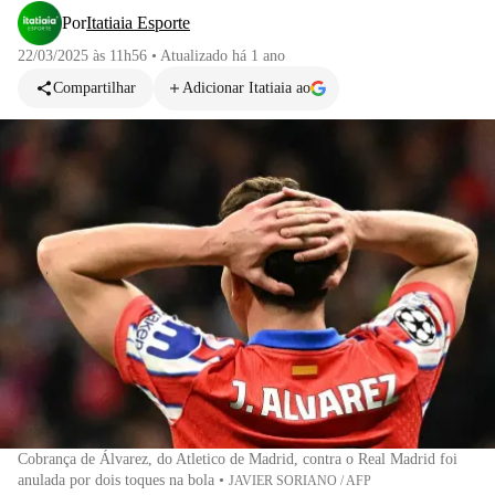
Por
Itatiaia Esporte
22/03/2025 às 11h56
•
Atualizado
há 1 ano
Compartilhar
Adicionar Itatiaia ao
Cobrança de Álvarez, do Atletico de Madrid, contra o Real Madrid foi
anulada por dois toques na bola
•
JAVIER SORIANO / AFP