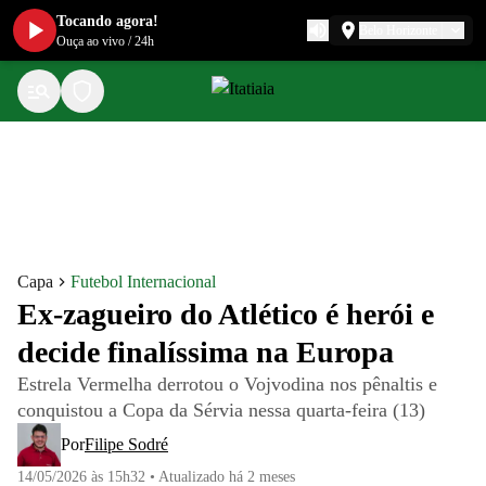
Tocando agora!
Belo Horizonte
Ouça ao vivo
/
24h
Capa
Futebol Internacional
Ex-zagueiro do Atlético é herói e
decide finalíssima na Europa
Estrela Vermelha derrotou o Vojvodina nos pênaltis e
conquistou a Copa da Sérvia nessa quarta-feira (13)
Por
Filipe Sodré
14/05/2026 às 15h32
•
Atualizado
há 2 meses