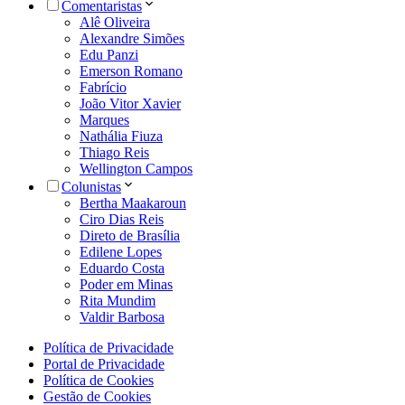
Comentaristas
Alê Oliveira
Alexandre Simões
Edu Panzi
Emerson Romano
Fabrício
João Vitor Xavier
Marques
Nathália Fiuza
Thiago Reis
Wellington Campos
Colunistas
Bertha Maakaroun
Ciro Dias Reis
Direto de Brasília
Edilene Lopes
Eduardo Costa
Poder em Minas
Rita Mundim
Valdir Barbosa
Política de Privacidade
Portal de Privacidade
Política de Cookies
Gestão de Cookies