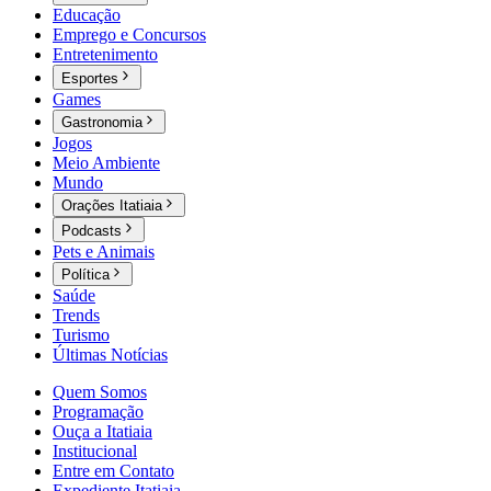
Educação
Emprego e Concursos
Entretenimento
Esportes
Games
Gastronomia
Jogos
Meio Ambiente
Mundo
Orações Itatiaia
Podcasts
Pets e Animais
Política
Saúde
Trends
Turismo
Últimas Notícias
Quem Somos
Programação
Ouça a Itatiaia
Institucional
Entre em Contato
Expediente Itatiaia