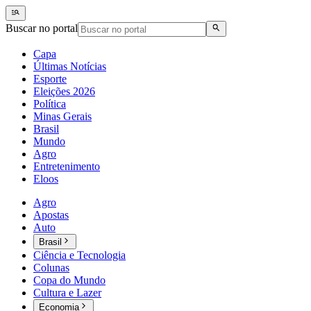
Buscar no portal
Capa
Últimas Notícias
Esporte
Eleições 2026
Política
Minas Gerais
Brasil
Mundo
Agro
Entretenimento
Eloos
Agro
Apostas
Auto
Brasil
Ciência e Tecnologia
Colunas
Copa do Mundo
Cultura e Lazer
Economia