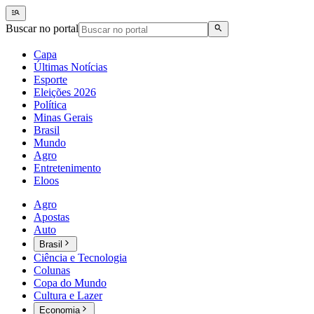
Buscar no portal
Capa
Últimas Notícias
Esporte
Eleições 2026
Política
Minas Gerais
Brasil
Mundo
Agro
Entretenimento
Eloos
Agro
Apostas
Auto
Brasil
Ciência e Tecnologia
Colunas
Copa do Mundo
Cultura e Lazer
Economia