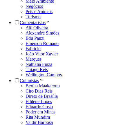
Meio Ambiente
Negócios
Pets e Animais
Turismo
Comentaristas
Alê Oliveira
Alexandre Simões
Edu Panzi
Emerson Romano
Fabrício
João Vitor Xavier
Marques
Nathália Fiuza
Thiago Reis
Wellington Campos
Colunistas
Bertha Maakaroun
Ciro Dias Reis
Direto de Brasília
Edilene Lopes
Eduardo Costa
Poder em Minas
Rita Mundim
Valdir Barbosa