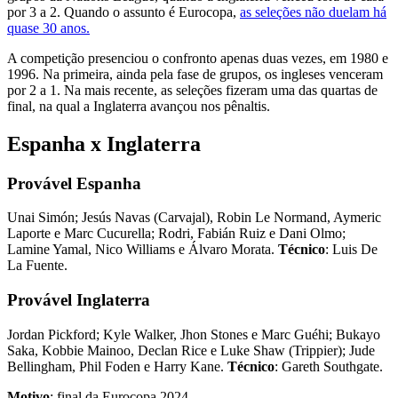
por 3 a 2. Quando o assunto é Eurocopa,
as seleções não duelam há
quase 30 anos.
A competição presenciou o confronto apenas duas vezes, em 1980 e
1996. Na primeira, ainda pela fase de grupos, os ingleses venceram
por 2 a 1. Na mais recente, as seleções fizeram uma das quartas de
final, na qual a Inglaterra avançou nos pênaltis.
Espanha x Inglaterra
Provável Espanha
Unai Simón; Jesús Navas (Carvajal), Robin Le Normand, Aymeric
Laporte e Marc Cucurella; Rodri, Fabián Ruiz e Dani Olmo;
Lamine Yamal, Nico Williams e Álvaro Morata.
Técnico
: Luis De
La Fuente.
Provável Inglaterra
Jordan Pickford; Kyle Walker, Jhon Stones e Marc Guéhi; Bukayo
Saka, Kobbie Mainoo, Declan Rice e Luke Shaw (Trippier); Jude
Bellingham, Phil Foden e Harry Kane.
Técnico
: Gareth Southgate.
Motivo
: final da Eurocopa 2024