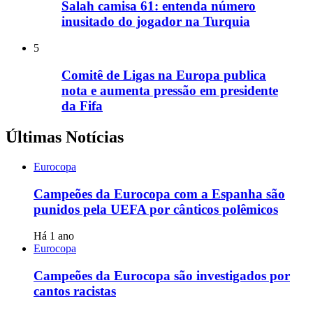
Salah camisa 61: entenda número
inusitado do jogador na Turquia
5
Comitê de Ligas na Europa publica
nota e aumenta pressão em presidente
da Fifa
Últimas Notícias
Eurocopa
Campeões da Eurocopa com a Espanha são
punidos pela UEFA por cânticos polêmicos
Há 1 ano
Eurocopa
Campeões da Eurocopa são investigados por
cantos racistas