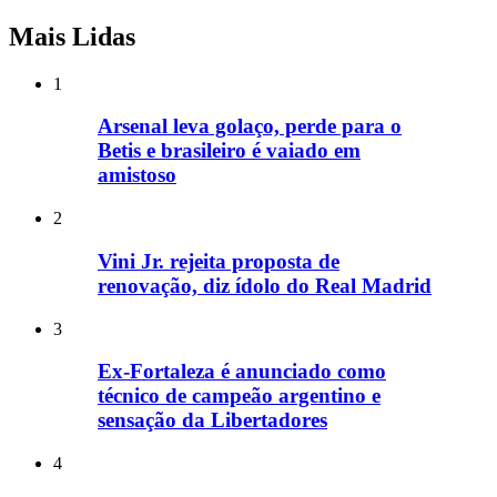
Mais Lidas
1
Arsenal leva golaço, perde para o
Betis e brasileiro é vaiado em
amistoso
2
Vini Jr. rejeita proposta de
renovação, diz ídolo do Real Madrid
3
Ex-Fortaleza é anunciado como
técnico de campeão argentino e
sensação da Libertadores
4