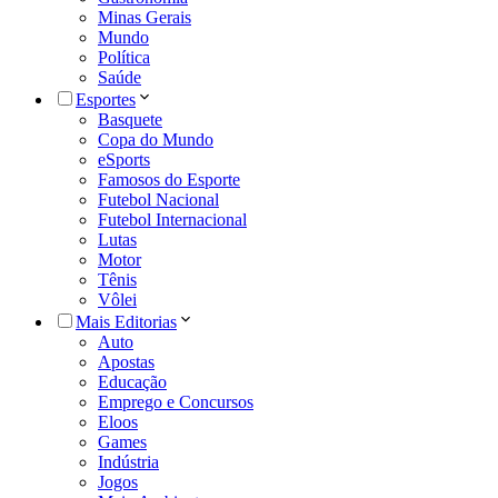
Minas Gerais
Mundo
Política
Saúde
Esportes
Basquete
Copa do Mundo
eSports
Famosos do Esporte
Futebol Nacional
Futebol Internacional
Lutas
Motor
Tênis
Vôlei
Mais Editorias
Auto
Apostas
Educação
Emprego e Concursos
Eloos
Games
Indústria
Jogos