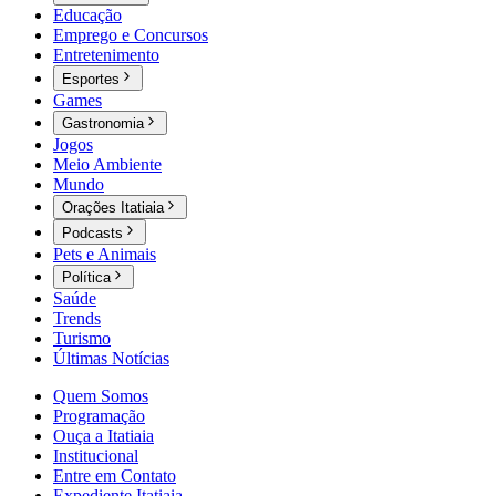
Educação
Emprego e Concursos
Entretenimento
Esportes
Games
Gastronomia
Jogos
Meio Ambiente
Mundo
Orações Itatiaia
Podcasts
Pets e Animais
Política
Saúde
Trends
Turismo
Últimas Notícias
Quem Somos
Programação
Ouça a Itatiaia
Institucional
Entre em Contato
Expediente Itatiaia