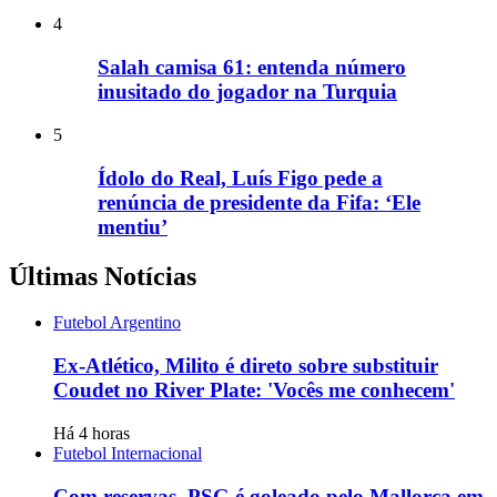
4
Salah camisa 61: entenda número
inusitado do jogador na Turquia
5
Ídolo do Real, Luís Figo pede a
renúncia de presidente da Fifa: ‘Ele
mentiu’
Últimas Notícias
Futebol Argentino
Ex-Atlético, Milito é direto sobre substituir
Coudet no River Plate: 'Vocês me conhecem'
Há 4 horas
Futebol Internacional
Com reservas, PSG é goleado pelo Mallorca em