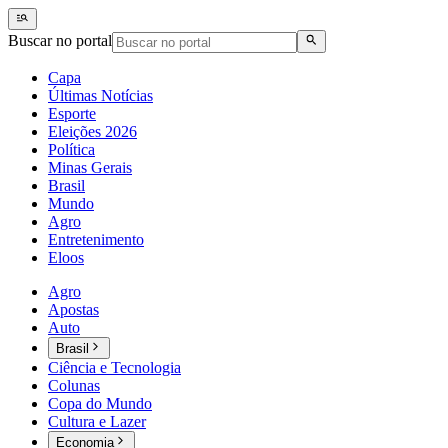
Buscar no portal
Capa
Últimas Notícias
Esporte
Eleições 2026
Política
Minas Gerais
Brasil
Mundo
Agro
Entretenimento
Eloos
Agro
Apostas
Auto
Brasil
Ciência e Tecnologia
Colunas
Copa do Mundo
Cultura e Lazer
Economia