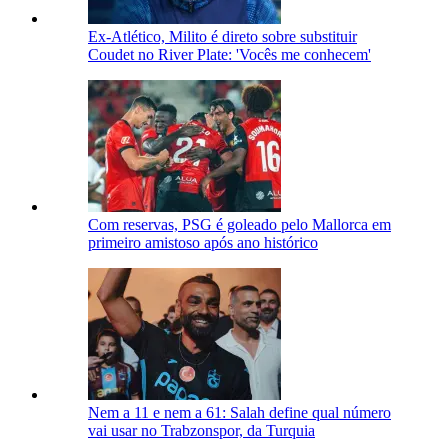
Ex-Atlético, Milito é direto sobre substituir
Coudet no River Plate: 'Vocês me conhecem'
Com reservas, PSG é goleado pelo Mallorca em
primeiro amistoso após ano histórico
Nem a 11 e nem a 61: Salah define qual número
vai usar no Trabzonspor, da Turquia