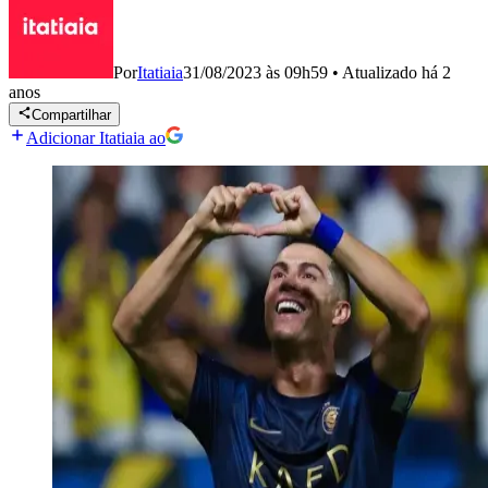
Por
Itatiaia
31/08/2023 às 09h59
•
Atualizado
há 2
anos
Compartilhar
Adicionar Itatiaia ao