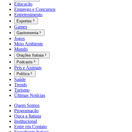
Educação
Emprego e Concursos
Entretenimento
Esportes
Games
Gastronomia
Jogos
Meio Ambiente
Mundo
Orações Itatiaia
Podcasts
Pets e Animais
Política
Saúde
Trends
Turismo
Últimas Notícias
Quem Somos
Programação
Ouça a Itatiaia
Institucional
Entre em Contato
Expediente Itatiaia