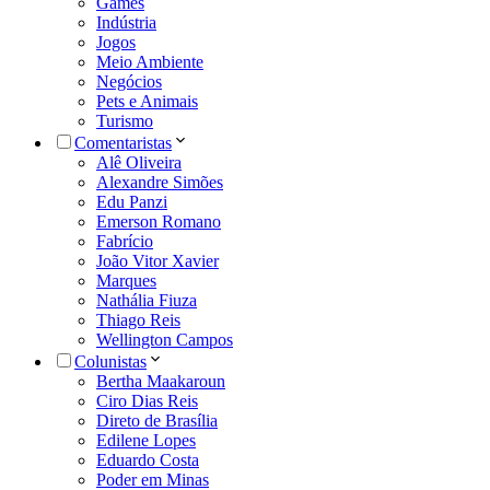
Games
Indústria
Jogos
Meio Ambiente
Negócios
Pets e Animais
Turismo
Comentaristas
Alê Oliveira
Alexandre Simões
Edu Panzi
Emerson Romano
Fabrício
João Vitor Xavier
Marques
Nathália Fiuza
Thiago Reis
Wellington Campos
Colunistas
Bertha Maakaroun
Ciro Dias Reis
Direto de Brasília
Edilene Lopes
Eduardo Costa
Poder em Minas