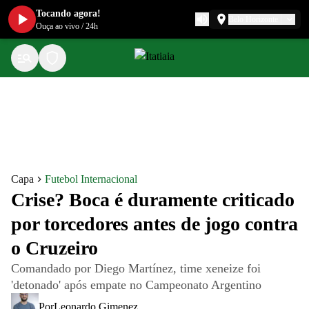
Tocando agora!
Belo Horizonte
Ouça ao vivo
/
24h
Capa
Futebol Internacional
Crise? Boca é duramente criticado
por torcedores antes de jogo contra
o Cruzeiro
Comandado por Diego Martínez, time xeneize foi
'detonado' após empate no Campeonato Argentino
Por
Leonardo Gimenez