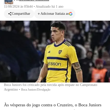
11/08/2024 às 05h44
•
Atualizado
há 1 ano
Compartilhar
Adicionar Itatiaia ao
Boca Juniors foi criticado pela torcida após empate no Campeonato
Argentino
•
Boca Juniors/Divulgação
Às vésperas do jogo contra o Cruzeiro, o Boca Juniors