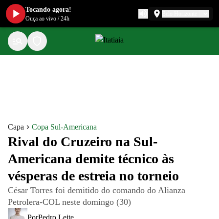
Tocando agora!
Belo Horizonte
Ouça ao vivo
/
24h
Capa
Copa Sul-Americana
Rival do Cruzeiro na Sul-
Americana demite técnico às
vésperas de estreia no torneio
César Torres foi demitido do comando do Alianza
Petrolera-COL neste domingo (30)
Por
Pedro Leite