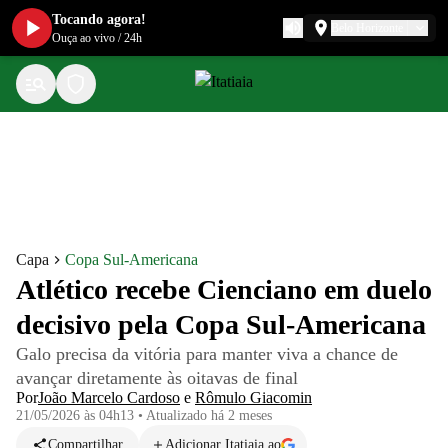
Tocando agora!
Belo Horizonte
Ouça ao vivo
/
24h
Capa
Copa Sul-Americana
Atlético recebe Cienciano em duelo
decisivo pela Copa Sul-Americana
Galo precisa da vitória para manter viva a chance de
avançar diretamente às oitavas de final
Por
João Marcelo Cardoso
e
Rômulo Giacomin
21/05/2026 às 04h13
•
Atualizado
há 2 meses
Compartilhar
Adicionar Itatiaia ao