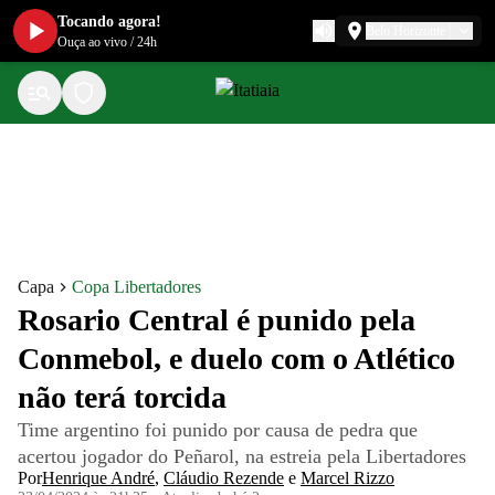
Tocando agora!
Belo Horizonte
Ouça ao vivo
/
24h
Capa
Copa Libertadores
Rosario Central é punido pela
Conmebol, e duelo com o Atlético
não terá torcida
Time argentino foi punido por causa de pedra que
acertou jogador do Peñarol, na estreia pela Libertadores
Por
Henrique André
,
Cláudio Rezende
e
Marcel Rizzo