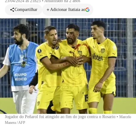
23/04/2024 às 21h25
•
Atualizado
há 2 anos
Compartilhar
Adicionar Itatiaia ao
Jogador do Peñarol foi atingido ao fim do jogo contra o Rosario
•
Marcelo
Manera / AFP