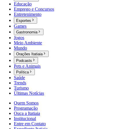
Educação
Emprego e Concursos
Entretenimento
Esportes
Games
Gastronomia
Jogos
Meio Ambiente
Mundo
Orações Itatiaia
Podcasts
Pets e Animais
Política
Saúde
Trends
Turismo
Últimas Notícias
Quem Somos
Programação
Ouça a Itatiaia
Institucional
Entre em Contato
Expediente Itatiaia