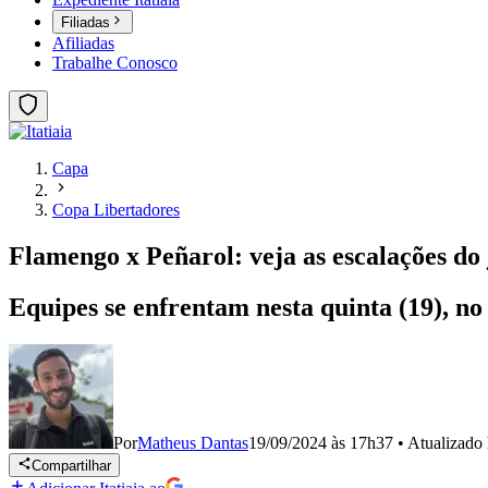
Filiadas
Afiliadas
Trabalhe Conosco
Capa
Copa Libertadores
Flamengo x Peñarol: veja as escalações do
Equipes se enfrentam nesta quinta (19), no 
Por
Matheus Dantas
19/09/2024 às 17h37
•
Atualizado
Compartilhar