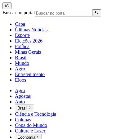
Buscar no portal
Capa
Últimas Notícias
Esporte
Eleições 2026
Política
Minas Gerais
Brasil
Mundo
Agro
Entretenimento
Eloos
Agro
Apostas
Auto
Brasil
Ciência e Tecnologia
Colunas
Copa do Mundo
Cultura e Lazer
Economia